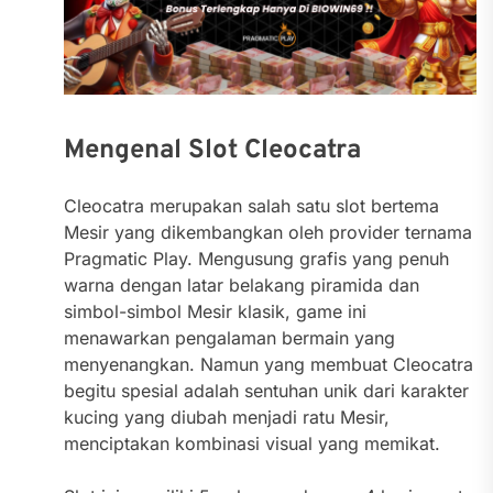
Mengenal Slot Cleocatra
Cleocatra merupakan salah satu slot bertema
Mesir yang dikembangkan oleh provider ternama
Pragmatic Play. Mengusung grafis yang penuh
warna dengan latar belakang piramida dan
simbol-simbol Mesir klasik, game ini
menawarkan pengalaman bermain yang
menyenangkan. Namun yang membuat Cleocatra
begitu spesial adalah sentuhan unik dari karakter
kucing yang diubah menjadi ratu Mesir,
menciptakan kombinasi visual yang memikat.