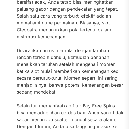
bersifat acak, Anda tetap bisa meningkatkan
peluang gacor dengan pendekatan yang tepat.
Salah satu cara yang terbukti efektif adalah
memahami ritme permainan. Biasanya, slot
Cleocatra menunjukkan pola tertentu dalam
distribusi kemenangan.
Disarankan untuk memulai dengan taruhan
rendah terlebih dahulu, kemudian perlahan
menaikkan taruhan setelah mengenali momen
ketika slot mulai memberikan kemenangan kecil
secara berturut-turut. Momen seperti ini sering
menjadi sinyal bahwa potensi kemenangan besar
sedang mendekat.
Selain itu, memanfaatkan fitur Buy Free Spins
bisa menjadi pilihan cerdas bagi Anda yang tidak
sabar menunggu scatter muncul secara alami.
Dengan fitur ini, Anda bisa langsung masuk ke