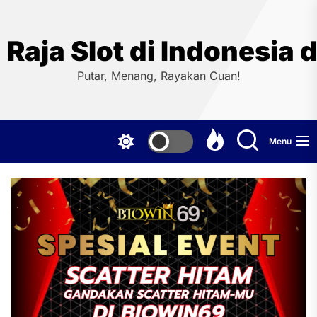
Skip
to
the
Raja Slot di Indonesi
content
Putar, Menang, Rayakan Cuan!
Menu