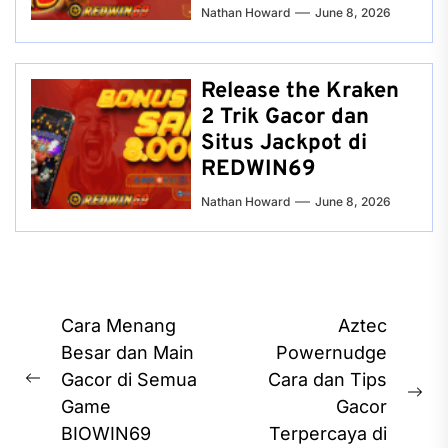
Nathan Howard
June 8, 2026
Release the Kraken
2 Trik Gacor dan
Situs Jackpot di
REDWIN69
Nathan Howard
June 8, 2026
Post
Cara Menang
Aztec
navigation
Besar dan Main
Powernudge
Gacor di Semua
Cara dan Tips
Previous
Ne
Game
Gacor
post:
pos
BIOWIN69
Terpercaya di