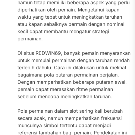
namun tetap memiliki beberapa aspek yang perlu
diperhatikan oleh pemain. Mengetahui kapan
waktu yang tepat untuk meningkatkan taruhan
atau kapan sebaiknya bermain dengan nominal
kecil dapat membantu mengatur strategi
permainan.
Di situs REDWIN69, banyak pemain menyarankan
untuk memulai permainan dengan taruhan rendah
terlebih dahulu. Cara ini dilakukan untuk melihat
bagaimana pola putaran permainan berjalan.
Dengan memperhatikan beberapa putaran awal,
pemain dapat merasakan ritme permainan
sebelum mencoba meningkatkan taruhan.
Pola permainan dalam slot sering kali berubah
secara acak, namun memperhatikan frekuensi
munculnya simbol tertentu dapat menjadi
referensi tambahan bagi pemain. Pendekatan ini