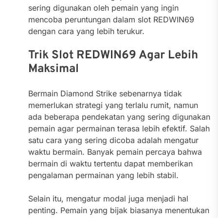
sering digunakan oleh pemain yang ingin
mencoba peruntungan dalam slot REDWIN69
dengan cara yang lebih terukur.
Trik Slot REDWIN69 Agar Lebih
Maksimal
Bermain Diamond Strike sebenarnya tidak
memerlukan strategi yang terlalu rumit, namun
ada beberapa pendekatan yang sering digunakan
pemain agar permainan terasa lebih efektif. Salah
satu cara yang sering dicoba adalah mengatur
waktu bermain. Banyak pemain percaya bahwa
bermain di waktu tertentu dapat memberikan
pengalaman permainan yang lebih stabil.
Selain itu, mengatur modal juga menjadi hal
penting. Pemain yang bijak biasanya menentukan