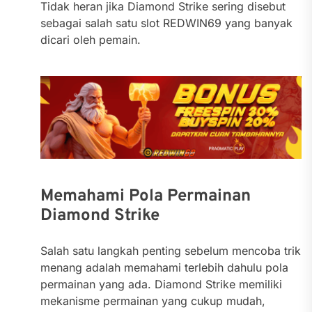
Tidak heran jika Diamond Strike sering disebut
sebagai salah satu slot REDWIN69 yang banyak
dicari oleh pemain.
Memahami Pola Permainan
Diamond Strike
Salah satu langkah penting sebelum mencoba trik
menang adalah memahami terlebih dahulu pola
permainan yang ada. Diamond Strike memiliki
mekanisme permainan yang cukup mudah,