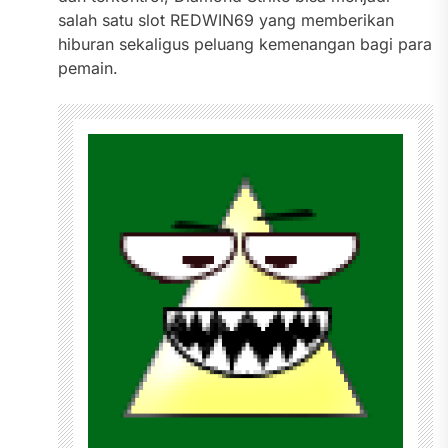
salah satu slot REDWIN69 yang memberikan
hiburan sekaligus peluang kemenangan bagi para
pemain.