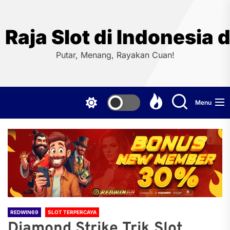
Skip
to
the
Raja Slot di Indonesi
content
Putar, Menang, Rayakan Cuan!
Menu
REDWIN69
SLOT TERPERCAYA
Diamond Strike Trik Slot