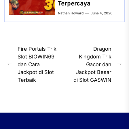
Terpercaya
Nathan Howard
June 4, 2026
Post
Fire Portals Trik
Dragon
navigation
Slot BIOWIN69
Kingdom Trik
dan Cara
Gacor dan
Previous
Ne
Jackpot di Slot
Jackpot Besar
post:
pos
Terbaik
di Slot GASWIN