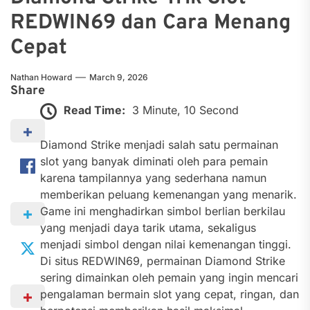
REDWIN69 dan Cara Menang
Cepat
Nathan Howard
March 9, 2026
Share
Read Time:
3 Minute, 10 Second
Diamond Strike menjadi salah satu permainan
slot yang banyak diminati oleh para pemain
karena tampilannya yang sederhana namun
memberikan peluang kemenangan yang menarik.
Game ini menghadirkan simbol berlian berkilau
yang menjadi daya tarik utama, sekaligus
menjadi simbol dengan nilai kemenangan tinggi.
Di situs REDWIN69, permainan Diamond Strike
sering dimainkan oleh pemain yang ingin mencari
pengalaman bermain slot yang cepat, ringan, dan