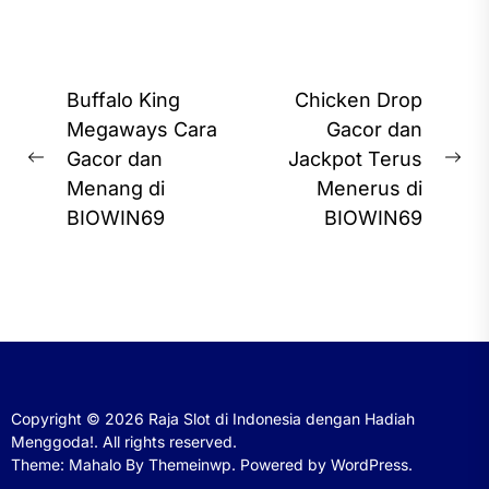
Post
Buffalo King
Chicken Drop
navigation
Megaways Cara
Gacor dan
Gacor dan
Jackpot Terus
Previous
Ne
Menang di
Menerus di
post:
pos
BIOWIN69
BIOWIN69
Copyright © 2026
Raja Slot di Indonesia dengan Hadiah
Menggoda!.
All rights reserved.
Theme: Mahalo By
Themeinwp.
Powered by
WordPress.