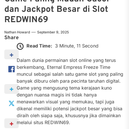
dan Jackpot Besar di Slot
REDWIN69
Nathan Howard
September 9, 2025
Share
Read Time:
3 Minute, 11 Second
Dalam dunia permainan slot online yang terus
berkembang, Eternal Empress Freeze Time
muncul sebagai salah satu game slot yang paling
banyak diburu oleh para pecinta taruhan digital.
Game yang mengusung tema kerajaan kuno
dengan nuansa magis ini tidak hanya
menawarkan visual yang memukau, tapi juga
dikenal memiliki potensi jackpot besar yang bisa
diraih oleh siapa saja, khususnya jika dimainkan
melalui situs REDWIN69.