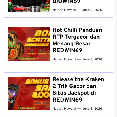
BIOWIN69
Nathan Howard
June 9, 2026
Hot Chilli Panduan
RTP Tergacor dan
Menang Besar
REDWIN69
Nathan Howard
June 8, 2026
Release the Kraken
2 Trik Gacor dan
Situs Jackpot di
REDWIN69
Nathan Howard
June 8, 2026