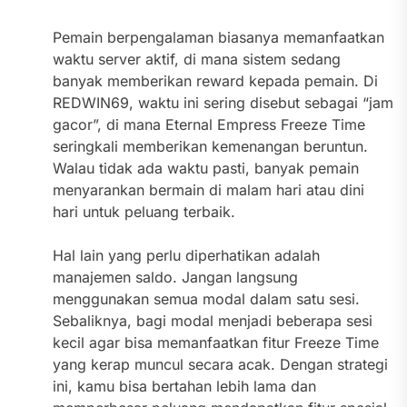
Pemain berpengalaman biasanya memanfaatkan
waktu server aktif, di mana sistem sedang
banyak memberikan reward kepada pemain. Di
REDWIN69, waktu ini sering disebut sebagai “jam
gacor”, di mana Eternal Empress Freeze Time
seringkali memberikan kemenangan beruntun.
Walau tidak ada waktu pasti, banyak pemain
menyarankan bermain di malam hari atau dini
hari untuk peluang terbaik.
Hal lain yang perlu diperhatikan adalah
manajemen saldo. Jangan langsung
menggunakan semua modal dalam satu sesi.
Sebaliknya, bagi modal menjadi beberapa sesi
kecil agar bisa memanfaatkan fitur Freeze Time
yang kerap muncul secara acak. Dengan strategi
ini, kamu bisa bertahan lebih lama dan