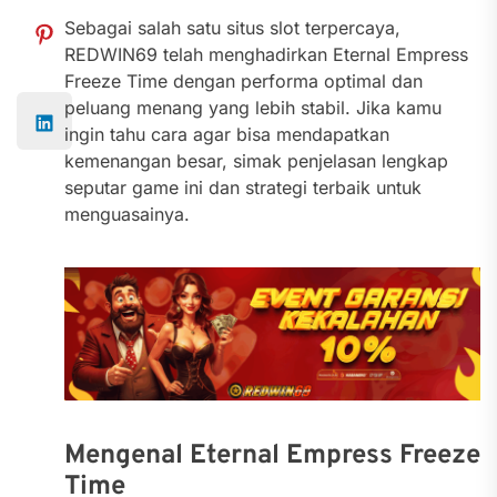
Sebagai salah satu situs slot terpercaya,
REDWIN69 telah menghadirkan Eternal Empress
Freeze Time dengan performa optimal dan
peluang menang yang lebih stabil. Jika kamu
ingin tahu cara agar bisa mendapatkan
kemenangan besar, simak penjelasan lengkap
seputar game ini dan strategi terbaik untuk
menguasainya.
Mengenal Eternal Empress Freeze
Time