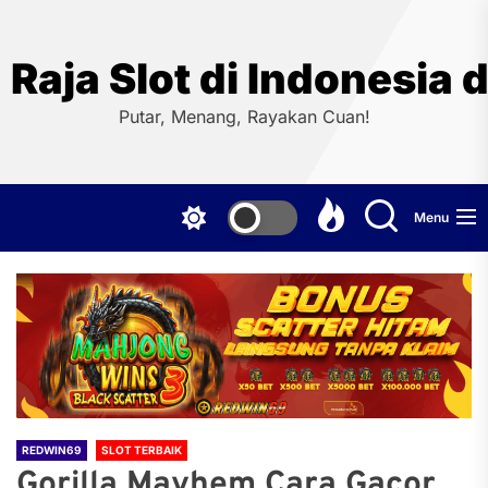
Skip
to
the
Raja Slot di Indonesi
content
Putar, Menang, Rayakan Cuan!
Menu
REDWIN69
SLOT TERBAIK
Gorilla Mayhem Cara Gacor