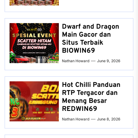
Dwarf and Dragon
Main Gacor dan
Situs Terbaik
BIOWIN69
Nathan Howard
June 9, 2026
Hot Chilli Panduan
RTP Tergacor dan
Menang Besar
REDWIN69
Nathan Howard
June 8, 2026