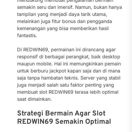
mendukung membuat pengalaman bermain
semakin seru dan imersif. Namun, bukan hanya
tampilan yang menjadi daya tarik utama,
melainkan juga fitur bonus dan pengganda
kemenangan yang bisa memberikan hasil
fantastis.
Di REDWIN69, permainan ini dirancang agar
responsif di berbagai perangkat, baik desktop
maupun mobile. Hal ini memungkinkan pemain
untuk berburu jackpot kapan saja dan di mana
saja tanpa hambatan teknis. Server yang stabil
juga menjadi salah satu faktor penting yang
membuat slot REDWIN69 terasa lebih optimal
saat dimainkan.
Strategi Bermain Agar Slot
REDWIN69 Semakin Optimal