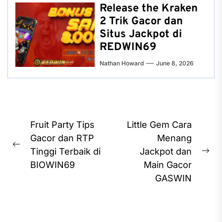
Release the Kraken
2 Trik Gacor dan
Situs Jackpot di
REDWIN69
Nathan Howard
June 8, 2026
Post
Fruit Party Tips
Little Gem Cara
navigation
Gacor dan RTP
Menang
Previous
Tinggi Terbaik di
Jackpot dan
Ne
post:
BIOWIN69
Main Gacor
pos
GASWIN