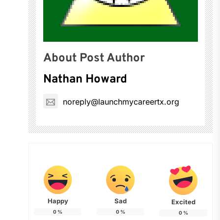
About Post Author
Nathan Howard
noreply@launchmycareertx.org
Happy
Sad
Excited
0
%
0
%
0
%