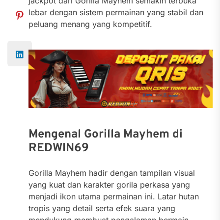
jackpot dari Gorilla Mayhem semakin terbuka
lebar dengan sistem permainan yang stabil dan
peluang menang yang kompetitif.
Mengenal Gorilla Mayhem di
REDWIN69
Gorilla Mayhem hadir dengan tampilan visual
yang kuat dan karakter gorila perkasa yang
menjadi ikon utama permainan ini. Latar hutan
tropis yang detail serta efek suara yang