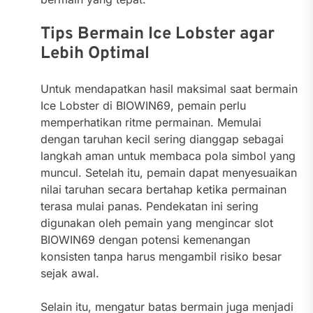
Tips Bermain Ice Lobster agar
Lebih Optimal
Untuk mendapatkan hasil maksimal saat bermain
Ice Lobster di BIOWIN69, pemain perlu
memperhatikan ritme permainan. Memulai
dengan taruhan kecil sering dianggap sebagai
langkah aman untuk membaca pola simbol yang
muncul. Setelah itu, pemain dapat menyesuaikan
nilai taruhan secara bertahap ketika permainan
terasa mulai panas. Pendekatan ini sering
digunakan oleh pemain yang mengincar slot
BIOWIN69 dengan potensi kemenangan
konsisten tanpa harus mengambil risiko besar
sejak awal.
Selain itu, mengatur batas bermain juga menjadi