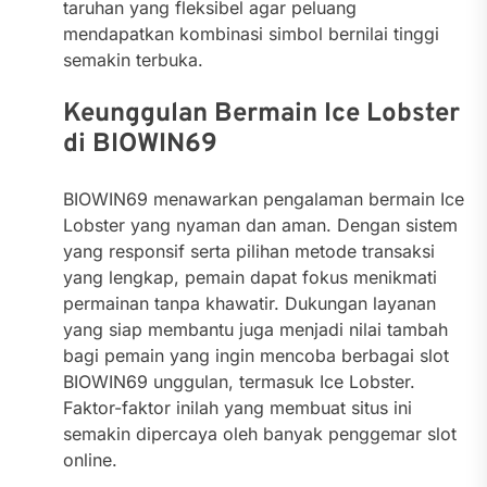
taruhan yang fleksibel agar peluang
mendapatkan kombinasi simbol bernilai tinggi
semakin terbuka.
Keunggulan Bermain Ice Lobster
di BIOWIN69
BIOWIN69 menawarkan pengalaman bermain Ice
Lobster yang nyaman dan aman. Dengan sistem
yang responsif serta pilihan metode transaksi
yang lengkap, pemain dapat fokus menikmati
permainan tanpa khawatir. Dukungan layanan
yang siap membantu juga menjadi nilai tambah
bagi pemain yang ingin mencoba berbagai slot
BIOWIN69 unggulan, termasuk Ice Lobster.
Faktor-faktor inilah yang membuat situs ini
semakin dipercaya oleh banyak penggemar slot
online.