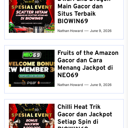
Main Gacor dan
Situs Terbaik
BIOWIN69
Nathan Howard
June 9, 2026
Fruits of the Amazon
Gacor dan Cara
Menang Jackpot di
NEO69
Nathan Howard
June 9, 2026
Chilli Heat Trik
Gacor dan Jackpot
Setiap Spin di