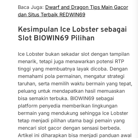
Baca Juga:
Dwarf and Dragon Tips Main Gacor
dan Situs Terbaik REDWIN69
Kesimpulan Ice Lobster sebagai
Slot BIOWIN69 Pilihan
Ice Lobster bukan sekadar slot dengan tampilan
menarik, tetapi juga menawarkan potensi RTP
tinggi yang membuatnya layak dicoba. Dengan
memahami pola permainan, mengatur strategi
taruhan, serta memilih waktu bermain yang tepat,
peluang untuk mendapatkan hasil memuaskan
bisa semakin terbuka. BIOWIN69 sebagai
platform penyedia memberikan lingkungan
bermain yang mendukung sehingga Ice Lobster
tetap menjadi pilihan utama bagi pemain yang
mencari slot gacor dengan sensasi berbeda.
Artikel ini diharapkan bisa menjadi panduan awal