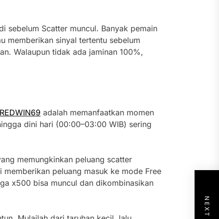
jadi sebelum Scatter muncul. Banyak pemain
 memberikan sinyal tertentu sebelum
tan. Walaupun tidak ada jaminan 100%,
REDWIN69
adalah memanfaatkan momen
hingga dini hari (00:00–03:00 WIB) sering
 yang memungkinkan peluang scatter
bukti memberikan peluang masuk ke mode Free
ingga x500 bisa muncul dan dikombinasikan
n. Mulailah dari taruhan kecil, lalu