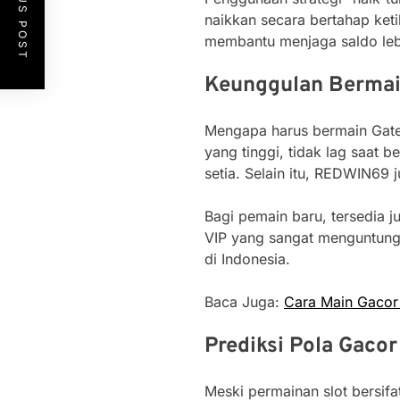
PREVIOUS POST
naikkan secara bertahap keti
membantu menjaga saldo le
Keunggulan Berma
Mengapa harus bermain Gates
yang tinggi, tidak lag saat
setia. Selain itu, REDWIN69 
Bagi pemain baru, tersedia 
VIP yang sangat menguntungk
di Indonesia.
Baca Juga:
Cara Main Gacor
Prediksi Pola Gacor
Meski permainan slot bersif