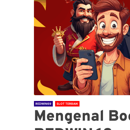
REDWIN69
SLOT TERBAIK
Mengenal Boc