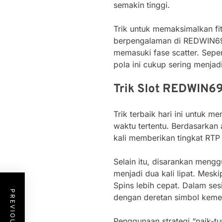
semakin tinggi.
Trik untuk memaksimalkan fit
berpengalaman di REDWIN69 
memasuki fase scatter. Sepe
pola ini cukup sering menjad
Trik Slot REDWIN69
Trik terbaik hari ini untuk
waktu tertentu. Berdasarkan 
kali memberikan tingkat RTP (
Selain itu, disarankan meng
menjadi dua kali lipat. Mesk
Spins lebih cepat. Dalam se
dengan deretan simbol keme
Penggunaan strategi “naik-tur