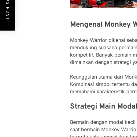
PREVIOUS POST
Mengenal Monkey Wa
Monkey Warrior dikenal seba
mendukung suasana permaina
kompetitif. Banyak pemain 
dimainkan dengan strategi ya
Keunggulan utama dari Monke
Kombinasi simbol tertentu 
memahami karakteristik per
Strategi Main Moda
Bermain dengan modal kecil 
saat bermain Monkey Warrior
tergoda untuk menaikkan taru