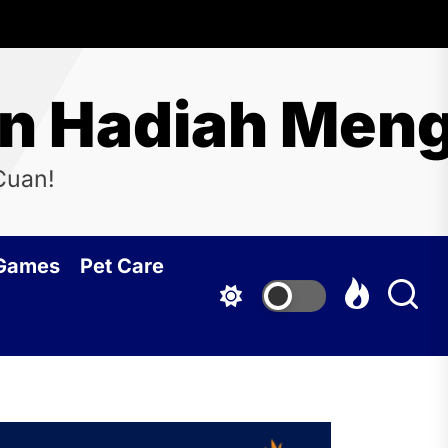
gan Hadiah Men
Cuan!
 Games
Pet Care