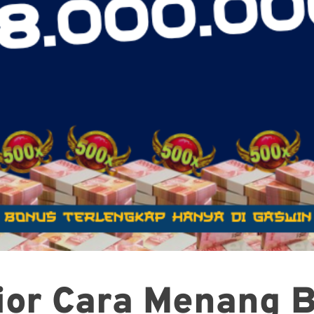
ior Cara Menang B