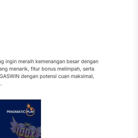
yang ingin meraih kemenangan besar dengan
ng menarik, fitur bonus melimpah, serta
 GASWIN dengan potensi cuan maksimal,
.