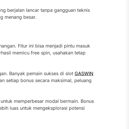
ang berjalan lancar tanpa gangguan teknis
g menang besar.
angan. Fitur ini bisa menjadi pintu masuk
hasil memicu free spin, usahakan tetap
an. Banyak pemain sukses di slot
GASWIN
an setiap bonus secara maksimal, peluang
n untuk memperbesar modal bermain. Bonus
ebih luas untuk mengeksplorasi potensi