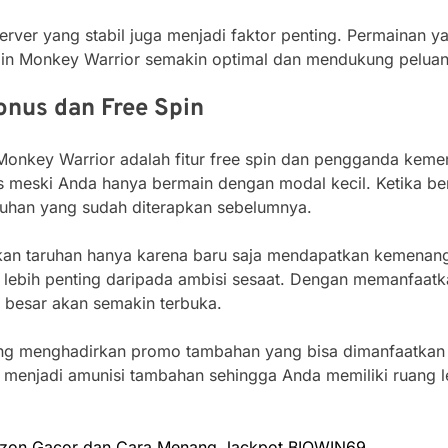
rver yang stabil juga menjadi faktor penting. Permainan y
n Monkey Warrior semakin optimal dan mendukung peluan
onus dan Free Spin
Monkey Warrior adalah fitur free spin dan pengganda kemen
 meski Anda hanya bermain dengan modal kecil. Ketika ber
aruhan yang sudah diterapkan sebelumnya.
kan taruhan hanya karena baru saja mendapatkan kemenang
lebih penting daripada ambisi sesaat. Dengan memanfaatk
 besar akan semakin terbuka.
ering menghadirkan promo tambahan yang bisa dimanfaatka
 menjadi amunisi tambahan sehingga Anda memiliki ruang l
mazon Gacor dan Cara Menang Jackpot BIOWIN69