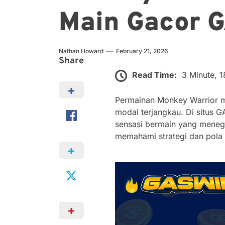
Main Gacor 
Nathan Howard
February 21, 2026
Share
Read Time:
3 Minute, 
Permainan Monkey Warrior me
modal terjangkau. Di situs 
sensasi bermain yang meneg
memahami strategi dan pola 