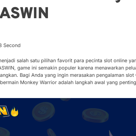
GASWIN
18 Second
njadi salah satu pilihan favorit para pecinta slot online 
GASWIN, game ini semakin populer karena menawarkan pelua
angkan. Bagi Anda yang ingin merasakan pengalaman slot
bermain Monkey Warrior adalah langkah awal yang penting