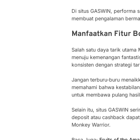
Di situs GASWIN, performa se
membuat pengalaman bermai
Manfaatkan Fitur B
Salah satu daya tarik utama 
menuju kemenangan fantastis
konsisten dengan strategi t
Jangan terburu-buru menaik
memahami bahwa kestabilan 
untuk membawa pulang hasil
Selain itu, situs GASWIN s
deposit atau cashback dapat
Monkey Warrior.
Baca Juga:
Fruits of the A