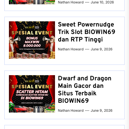
Nathan Howard
June 10, 2026
Sweet Powernudge
Trik Slot BIOWIN69
dan RTP Tinggi
Nathan Howard
June 9, 2026
Dwarf and Dragon
Main Gacor dan
Situs Terbaik
BIOWIN69
Nathan Howard
June 9, 2026