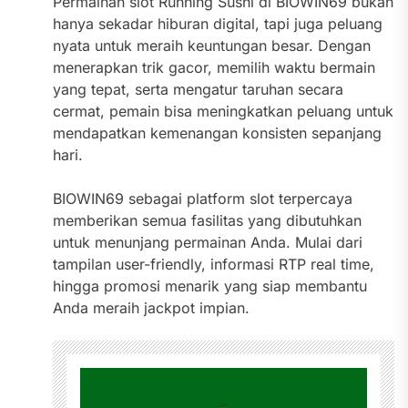
Permainan slot Running Sushi di BIOWIN69 bukan
hanya sekadar hiburan digital, tapi juga peluang
nyata untuk meraih keuntungan besar. Dengan
menerapkan trik gacor, memilih waktu bermain
yang tepat, serta mengatur taruhan secara
cermat, pemain bisa meningkatkan peluang untuk
mendapatkan kemenangan konsisten sepanjang
hari.
BIOWIN69 sebagai platform slot terpercaya
memberikan semua fasilitas yang dibutuhkan
untuk menunjang permainan Anda. Mulai dari
tampilan user-friendly, informasi RTP real time,
hingga promosi menarik yang siap membantu
Anda meraih jackpot impian.