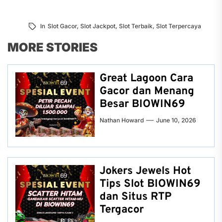
In
Slot Gacor
,
Slot Jackpot
,
Slot Terbaik
,
Slot Terpercaya
MORE STORIES
Great Lagoon Cara
Gacor dan Menang
Besar BIOWIN69
Nathan Howard
June 10, 2026
Jokers Jewels Hot
Tips Slot BIOWIN69
dan Situs RTP
Tergacor