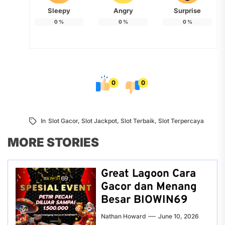
Sleepy
Angry
Surprise
0
%
0
%
0
%
0
0
In
Slot Gacor
,
Slot Jackpot
,
Slot Terbaik
,
Slot Terpercaya
MORE STORIES
Great Lagoon Cara
Gacor dan Menang
Besar BIOWIN69
Nathan Howard
June 10, 2026