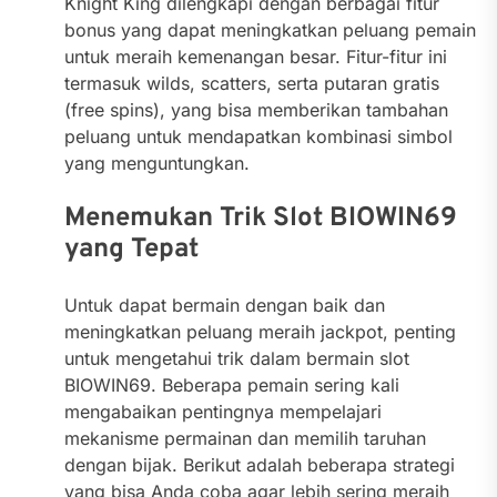
Knight King dilengkapi dengan berbagai fitur
bonus yang dapat meningkatkan peluang pemain
untuk meraih kemenangan besar. Fitur-fitur ini
termasuk wilds, scatters, serta putaran gratis
(free spins), yang bisa memberikan tambahan
peluang untuk mendapatkan kombinasi simbol
yang menguntungkan.
Menemukan Trik Slot BIOWIN69
yang Tepat
Untuk dapat bermain dengan baik dan
meningkatkan peluang meraih jackpot, penting
untuk mengetahui trik dalam bermain slot
BIOWIN69. Beberapa pemain sering kali
mengabaikan pentingnya mempelajari
mekanisme permainan dan memilih taruhan
dengan bijak. Berikut adalah beberapa strategi
yang bisa Anda coba agar lebih sering meraih