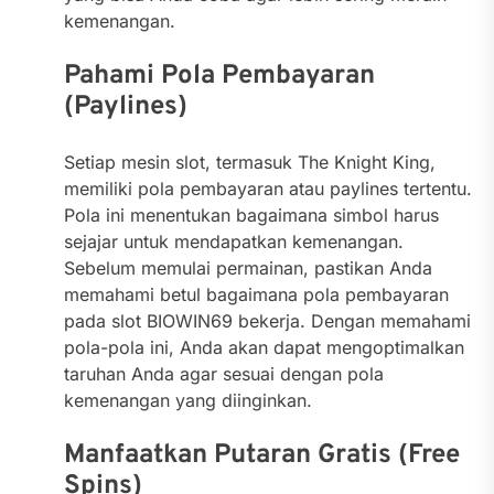
kemenangan.
Pahami Pola Pembayaran
(Paylines)
Setiap mesin slot, termasuk The Knight King,
memiliki pola pembayaran atau paylines tertentu.
Pola ini menentukan bagaimana simbol harus
sejajar untuk mendapatkan kemenangan.
Sebelum memulai permainan, pastikan Anda
memahami betul bagaimana pola pembayaran
pada slot BIOWIN69 bekerja. Dengan memahami
pola-pola ini, Anda akan dapat mengoptimalkan
taruhan Anda agar sesuai dengan pola
kemenangan yang diinginkan.
Manfaatkan Putaran Gratis (Free
Spins)