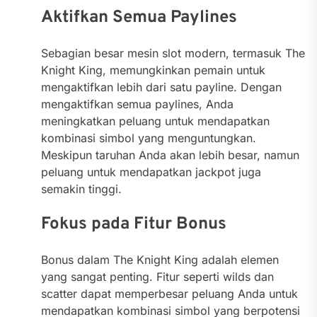
Aktifkan Semua Paylines
Sebagian besar mesin slot modern, termasuk The
Knight King, memungkinkan pemain untuk
mengaktifkan lebih dari satu payline. Dengan
mengaktifkan semua paylines, Anda
meningkatkan peluang untuk mendapatkan
kombinasi simbol yang menguntungkan.
Meskipun taruhan Anda akan lebih besar, namun
peluang untuk mendapatkan jackpot juga
semakin tinggi.
Fokus pada Fitur Bonus
Bonus dalam The Knight King adalah elemen
yang sangat penting. Fitur seperti wilds dan
scatter dapat memperbesar peluang Anda untuk
mendapatkan kombinasi simbol yang berpotensi