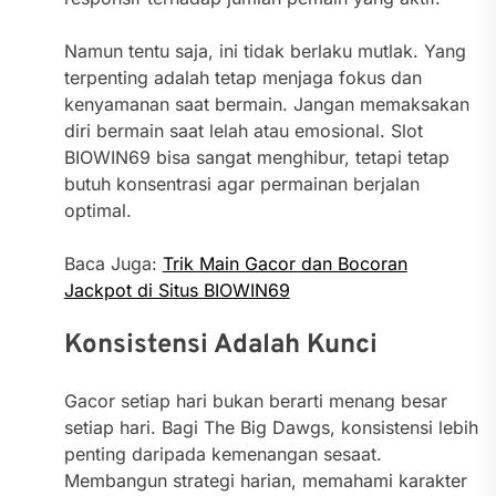
Namun tentu saja, ini tidak berlaku mutlak. Yang
terpenting adalah tetap menjaga fokus dan
kenyamanan saat bermain. Jangan memaksakan
diri bermain saat lelah atau emosional. Slot
BIOWIN69 bisa sangat menghibur, tetapi tetap
butuh konsentrasi agar permainan berjalan
optimal.
Baca Juga:
Trik Main Gacor dan Bocoran
Jackpot di Situs BIOWIN69
Konsistensi Adalah Kunci
Gacor setiap hari bukan berarti menang besar
setiap hari. Bagi The Big Dawgs, konsistensi lebih
penting daripada kemenangan sesaat.
Membangun strategi harian, memahami karakter