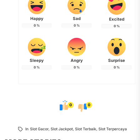
Happy
Sad
Excited
0
%
0
%
0
%
Sleepy
Angry
Surprise
0
%
0
%
0
%
0
0
In
Slot Gacor
,
Slot Jackpot
,
Slot Terbaik
,
Slot Terpercaya