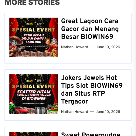
MORE STORIES
Great Lagoon Cara
Gacor dan Menang
Besar BIOWIN69
Nathan Howard
June 10, 2026
Jokers Jewels Hot
Tips Slot BIOWIN69
dan Situs RTP
Tergacor
Nathan Howard
June 10, 2026
Sweet Powernudge