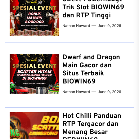
Trik Slot BIOWIN69
dan RTP Tinggi
Nathan Howard
June 9, 2026
Dwarf and Dragon
Main Gacor dan
Situs Terbaik
BIOWIN69
Nathan Howard
June 9, 2026
Hot Chilli Panduan
RTP Tergacor dan
Menang Besar