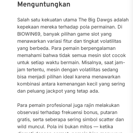
Menguntungkan
Salah satu kekuatan utama The Big Dawgs adalah
kepekaan mereka terhadap pola permainan. Di
BIOWIN69, banyak pilihan game slot yang
menawarkan variasi fitur dan tingkat volatilitas
yang berbeda. Para pemain berpengalaman
memahami bahwa tidak semua mesin slot cocok
untuk setiap waktu bermain. Misalnya, saat jam-
jam tertentu, mesin dengan volatilitas sedang
bisa menjadi pilihan ideal karena menawarkan
kombinasi antara kemenangan kecil yang sering
dan peluang jackpot yang tetap ada.
Para pemain profesional juga rajin melakukan
observasi terhadap frekuensi bonus, putaran
gratis, serta seberapa sering simbol scatter dan
wild muncul. Pola ini bukan mitos — ketika