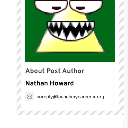
About Post Author
Nathan Howard
noreply@launchmycareertx.org