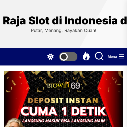
Skip
to
the
Raja Slot di Indonesi
content
Putar, Menang, Rayakan Cuan!
Menu