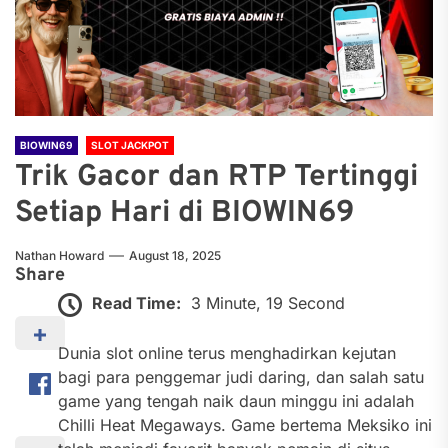
BIOWIN69
SLOT JACKPOT
Trik Gacor dan RTP Tertinggi
Setiap Hari di BIOWIN69
Nathan Howard
August 18, 2025
Share
Read Time:
3 Minute, 19 Second
Dunia slot online terus menghadirkan kejutan
bagi para penggemar judi daring, dan salah satu
game yang tengah naik daun minggu ini adalah
Chilli Heat Megaways. Game bertema Meksiko ini