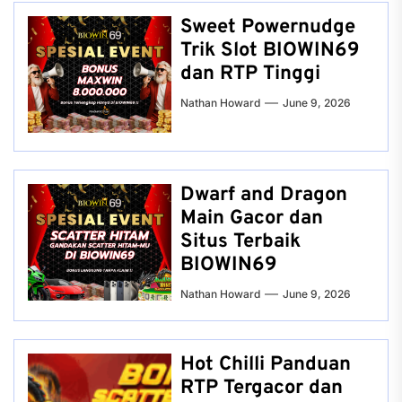
Sweet Powernudge
Trik Slot BIOWIN69
dan RTP Tinggi
Nathan Howard
June 9, 2026
Dwarf and Dragon
Main Gacor dan
Situs Terbaik
BIOWIN69
Nathan Howard
June 9, 2026
Hot Chilli Panduan
RTP Tergacor dan