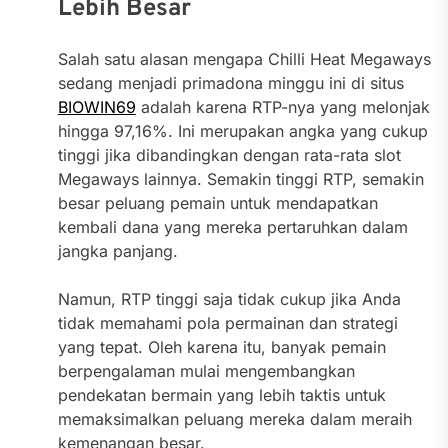
Lebih Besar
Salah satu alasan mengapa Chilli Heat Megaways
sedang menjadi primadona minggu ini di situs
BIOWIN69
adalah karena RTP-nya yang melonjak
hingga 97,16%. Ini merupakan angka yang cukup
tinggi jika dibandingkan dengan rata-rata slot
Megaways lainnya. Semakin tinggi RTP, semakin
besar peluang pemain untuk mendapatkan
kembali dana yang mereka pertaruhkan dalam
jangka panjang.
Namun, RTP tinggi saja tidak cukup jika Anda
tidak memahami pola permainan dan strategi
yang tepat. Oleh karena itu, banyak pemain
berpengalaman mulai mengembangkan
pendekatan bermain yang lebih taktis untuk
memaksimalkan peluang mereka dalam meraih
kemenangan besar.