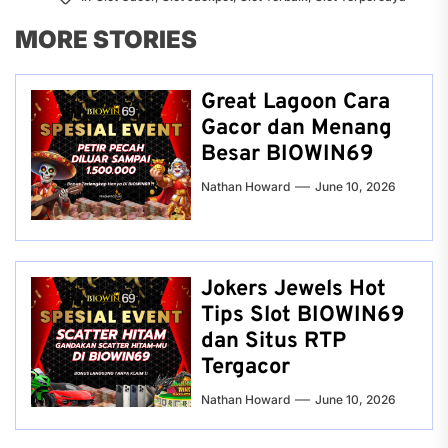
MORE STORIES
Great Lagoon Cara
Gacor dan Menang
Besar BIOWIN69
Nathan Howard
June 10, 2026
Jokers Jewels Hot
Tips Slot BIOWIN69
dan Situs RTP
Tergacor
Nathan Howard
June 10, 2026