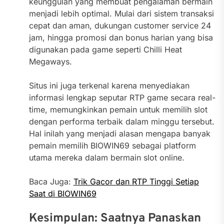
keunggulan yang membuat pengalaman bermain
menjadi lebih optimal. Mulai dari sistem transaksi
cepat dan aman, dukungan customer service 24
jam, hingga promosi dan bonus harian yang bisa
digunakan pada game seperti Chilli Heat
Megaways.
Situs ini juga terkenal karena menyediakan
informasi lengkap seputar RTP game secara real-
time, memungkinkan pemain untuk memilih slot
dengan performa terbaik dalam minggu tersebut.
Hal inilah yang menjadi alasan mengapa banyak
pemain memilih BIOWIN69 sebagai platform
utama mereka dalam bermain slot online.
Baca Juga:
Trik Gacor dan RTP Tinggi Setiap
Saat di BIOWIN69
Kesimpulan: Saatnya Panaskan