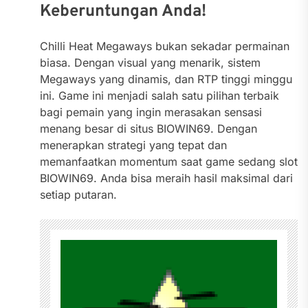
Keberuntungan Anda!
Chilli Heat Megaways bukan sekadar permainan
biasa. Dengan visual yang menarik, sistem
Megaways yang dinamis, dan RTP tinggi minggu
ini. Game ini menjadi salah satu pilihan terbaik
bagi pemain yang ingin merasakan sensasi
menang besar di situs BIOWIN69. Dengan
menerapkan strategi yang tepat dan
memanfaatkan momentum saat game sedang slot
BIOWIN69. Anda bisa meraih hasil maksimal dari
setiap putaran.