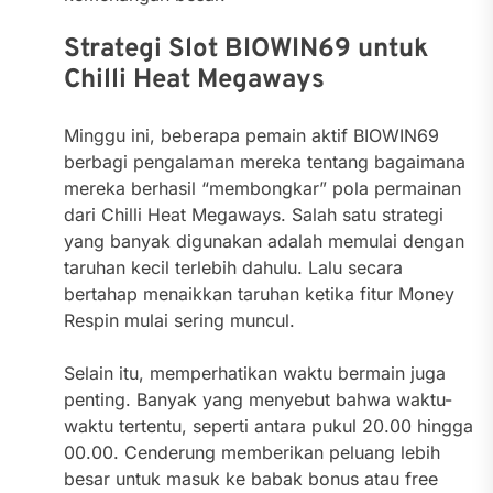
Strategi Slot BIOWIN69 untuk
Chilli Heat Megaways
Minggu ini, beberapa pemain aktif BIOWIN69
berbagi pengalaman mereka tentang bagaimana
mereka berhasil “membongkar” pola permainan
dari Chilli Heat Megaways. Salah satu strategi
yang banyak digunakan adalah memulai dengan
taruhan kecil terlebih dahulu. Lalu secara
bertahap menaikkan taruhan ketika fitur Money
Respin mulai sering muncul.
Selain itu, memperhatikan waktu bermain juga
penting. Banyak yang menyebut bahwa waktu-
waktu tertentu, seperti antara pukul 20.00 hingga
00.00. Cenderung memberikan peluang lebih
besar untuk masuk ke babak bonus atau free