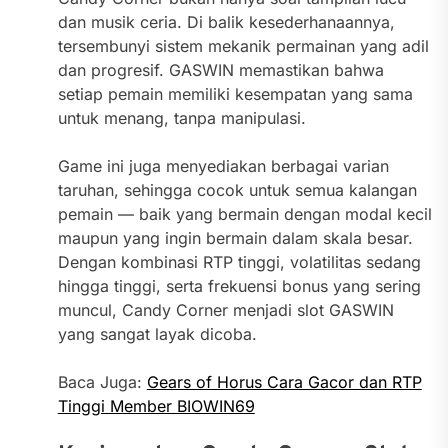
dan musik ceria. Di balik kesederhanaannya,
tersembunyi sistem mekanik permainan yang adil
dan progresif. GASWIN memastikan bahwa
setiap pemain memiliki kesempatan yang sama
untuk menang, tanpa manipulasi.
Game ini juga menyediakan berbagai varian
taruhan, sehingga cocok untuk semua kalangan
pemain — baik yang bermain dengan modal kecil
maupun yang ingin bermain dalam skala besar.
Dengan kombinasi RTP tinggi, volatilitas sedang
hingga tinggi, serta frekuensi bonus yang sering
muncul, Candy Corner menjadi slot GASWIN
yang sangat layak dicoba.
Baca Juga:
Gears of Horus Cara Gacor dan RTP
Tinggi Member BIOWIN69