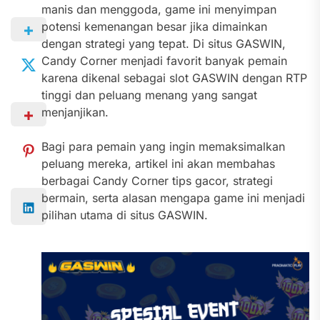
manis dan menggoda, game ini menyimpan
potensi kemenangan besar jika dimainkan
dengan strategi yang tepat. Di situs GASWIN,
Candy Corner menjadi favorit banyak pemain
karena dikenal sebagai slot GASWIN dengan RTP
tinggi dan peluang menang yang sangat
menjanjikan.
Bagi para pemain yang ingin memaksimalkan
peluang mereka, artikel ini akan membahas
berbagai Candy Corner tips gacor, strategi
bermain, serta alasan mengapa game ini menjadi
pilihan utama di situs GASWIN.