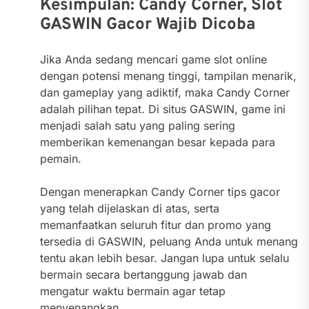
Kesimpulan: Candy Corner, Slot
GASWIN Gacor Wajib Dicoba
Jika Anda sedang mencari game slot online
dengan potensi menang tinggi, tampilan menarik,
dan gameplay yang adiktif, maka Candy Corner
adalah pilihan tepat. Di situs GASWIN, game ini
menjadi salah satu yang paling sering
memberikan kemenangan besar kepada para
pemain.
Dengan menerapkan Candy Corner tips gacor
yang telah dijelaskan di atas, serta
memanfaatkan seluruh fitur dan promo yang
tersedia di GASWIN, peluang Anda untuk menang
tentu akan lebih besar. Jangan lupa untuk selalu
bermain secara bertanggung jawab dan
mengatur waktu bermain agar tetap
menyenangkan.