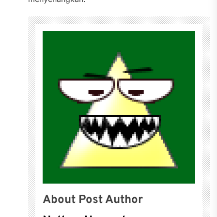
About Post Author