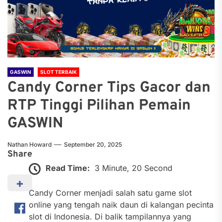
GASWIN
SLOT TERBAIK
Candy Corner Tips Gacor dan
RTP Tinggi Pilihan Pemain
GASWIN
Nathan Howard
September 20, 2025
Share
Read Time:
3 Minute, 20 Second
Candy Corner menjadi salah satu game slot
online yang tengah naik daun di kalangan pecinta
slot di Indonesia. Di balik tampilannya yang