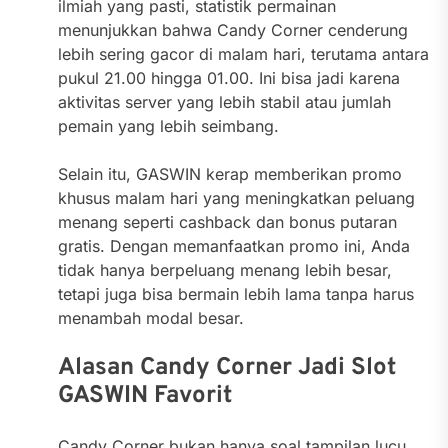
ilmiah yang pasti, statistik permainan
menunjukkan bahwa Candy Corner cenderung
lebih sering gacor di malam hari, terutama antara
pukul 21.00 hingga 01.00. Ini bisa jadi karena
aktivitas server yang lebih stabil atau jumlah
pemain yang lebih seimbang.
Selain itu, GASWIN kerap memberikan promo
khusus malam hari yang meningkatkan peluang
menang seperti cashback dan bonus putaran
gratis. Dengan memanfaatkan promo ini, Anda
tidak hanya berpeluang menang lebih besar,
tetapi juga bisa bermain lebih lama tanpa harus
menambah modal besar.
Alasan Candy Corner Jadi Slot
GASWIN Favorit
Candy Corner bukan hanya soal tampilan lucu