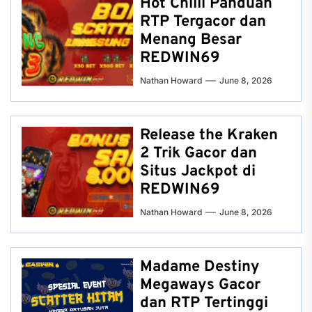
Hot Chilli Panduan
RTP Tergacor dan
Menang Besar
REDWIN69
Nathan Howard
June 8, 2026
Release the Kraken
2 Trik Gacor dan
Situs Jackpot di
REDWIN69
Nathan Howard
June 8, 2026
Madame Destiny
Megaways Gacor
dan RTP Tertinggi