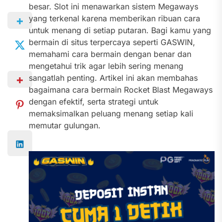
besar. Slot ini menawarkan sistem Megaways
yang terkenal karena memberikan ribuan cara
untuk menang di setiap putaran. Bagi kamu yang
bermain di situs terpercaya seperti GASWIN,
memahami cara bermain dengan benar dan
mengetahui trik agar lebih sering menang
sangatlah penting. Artikel ini akan membahas
bagaimana cara bermain Rocket Blast Megaways
dengan efektif, serta strategi untuk
memaksimalkan peluang menang setiap kali
memutar gulungan.