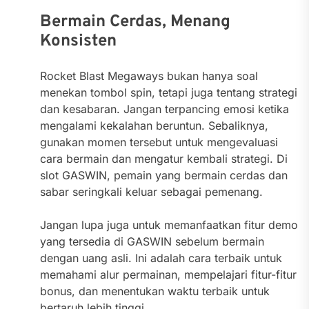
Bermain Cerdas, Menang
Konsisten
Rocket Blast Megaways bukan hanya soal
menekan tombol spin, tetapi juga tentang strategi
dan kesabaran. Jangan terpancing emosi ketika
mengalami kekalahan beruntun. Sebaliknya,
gunakan momen tersebut untuk mengevaluasi
cara bermain dan mengatur kembali strategi. Di
slot GASWIN, pemain yang bermain cerdas dan
sabar seringkali keluar sebagai pemenang.
Jangan lupa juga untuk memanfaatkan fitur demo
yang tersedia di GASWIN sebelum bermain
dengan uang asli. Ini adalah cara terbaik untuk
memahami alur permainan, mempelajari fitur-fitur
bonus, dan menentukan waktu terbaik untuk
bertaruh lebih tinggi.