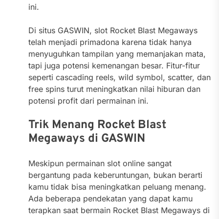
ini.
Di situs GASWIN, slot Rocket Blast Megaways
telah menjadi primadona karena tidak hanya
menyuguhkan tampilan yang memanjakan mata,
tapi juga potensi kemenangan besar. Fitur-fitur
seperti cascading reels, wild symbol, scatter, dan
free spins turut meningkatkan nilai hiburan dan
potensi profit dari permainan ini.
Trik Menang Rocket Blast
Megaways di GASWIN
Meskipun permainan slot online sangat
bergantung pada keberuntungan, bukan berarti
kamu tidak bisa meningkatkan peluang menang.
Ada beberapa pendekatan yang dapat kamu
terapkan saat bermain Rocket Blast Megaways di