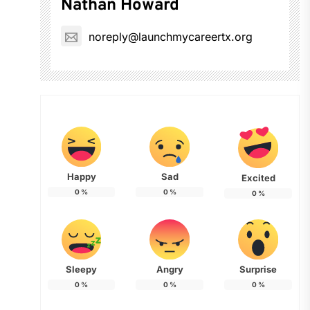
Nathan Howard
noreply@launchmycareertx.org
Happy
Sad
Excited
0
%
0
%
0
%
Sleepy
Angry
Surprise
0
%
0
%
0
%