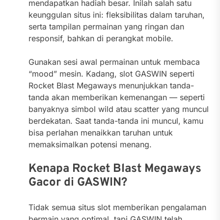
mendapatkan hadiah besar. Inilah salah satu
keunggulan situs ini: fleksibilitas dalam taruhan,
serta tampilan permainan yang ringan dan
responsif, bahkan di perangkat mobile.
Gunakan sesi awal permainan untuk membaca
“mood” mesin. Kadang, slot GASWIN seperti
Rocket Blast Megaways menunjukkan tanda-
tanda akan memberikan kemenangan — seperti
banyaknya simbol wild atau scatter yang muncul
berdekatan. Saat tanda-tanda ini muncul, kamu
bisa perlahan menaikkan taruhan untuk
memaksimalkan potensi menang.
Kenapa Rocket Blast Megaways
Gacor di GASWIN?
Tidak semua situs slot memberikan pengalaman
bermain yang optimal, tapi GASWIN telah