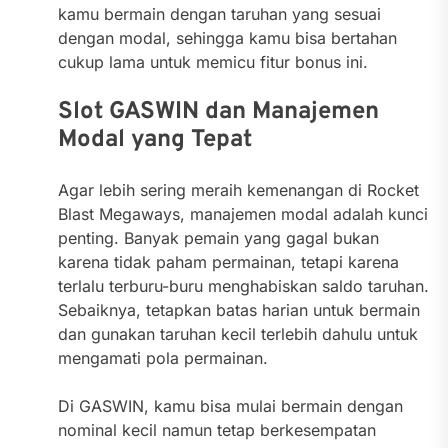
kamu bermain dengan taruhan yang sesuai
dengan modal, sehingga kamu bisa bertahan
cukup lama untuk memicu fitur bonus ini.
Slot GASWIN dan Manajemen
Modal yang Tepat
Agar lebih sering meraih kemenangan di Rocket
Blast Megaways, manajemen modal adalah kunci
penting. Banyak pemain yang gagal bukan
karena tidak paham permainan, tetapi karena
terlalu terburu-buru menghabiskan saldo taruhan.
Sebaiknya, tetapkan batas harian untuk bermain
dan gunakan taruhan kecil terlebih dahulu untuk
mengamati pola permainan.
Di GASWIN, kamu bisa mulai bermain dengan
nominal kecil namun tetap berkesempatan