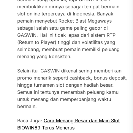
membuktikan dirinya sebagai tempat bermain
slot online terpercaya di Indonesia. Banyak
pemain menyebut Rocket Blast Megaways
sebagai salah satu game paling gacor di
GASWIN. Hal ini tidak lepas dari sistem RTP
(Return to Player) tinggi dan volatilitas yang
seimbang, membuat pemain memiliki peluang
menang yang konsisten.
Selain itu, GASWIN dikenal sering memberikan
promo menarik seperti cashback, bonus deposit,
hingga turnamen slot dengan hadiah besar.
Semua ini tentunya menambah peluang kamu
untuk menang dan memperpanjang waktu
bermain.
Baca Juga:
Cara Menang Besar dan Main Slot
BIOWIN69 Terus Menerus