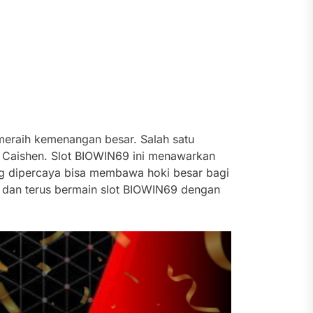
 meraih kemenangan besar. Salah satu
r Caishen. Slot BIOWIN69 ini menawarkan
ng dipercaya bisa membawa hoki besar bagi
 dan terus bermain slot BIOWIN69 dengan