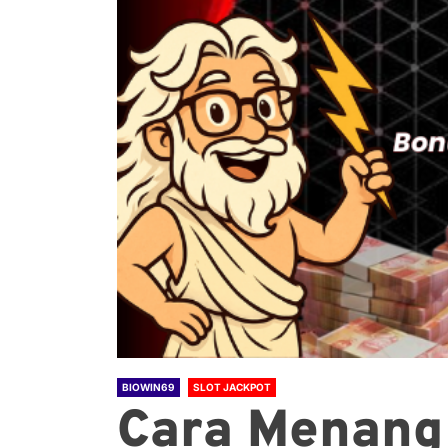
BIOWIN69
SLOT JACKPOT
Cara Menang