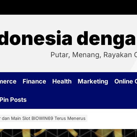
 Indonesia den
Putar, Menang, Rayakan 
merce
Finance
Health
Marketing
Online
Pin Posts
 dan Main Slot BIOWIN69 Terus Menerus