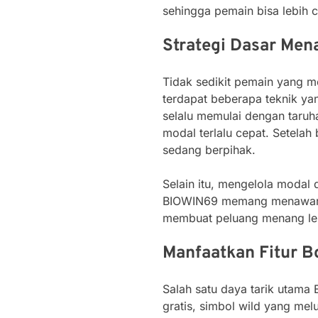
sehingga pemain bisa lebih c
Strategi Dasar Men
Tidak sedikit pemain yang 
terdapat beberapa teknik y
selalu memulai dengan taruha
modal terlalu cepat. Setela
sedang berpihak.
Selain itu, mengelola modal
BIOWIN69 memang menawarkan
membuat peluang menang leb
Manfaatkan Fitur 
Salah satu daya tarik utama
gratis, simbol wild yang mel