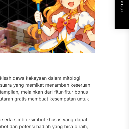
NEXT POST
kisah dewa kekayaan dalam mitologi
ek suara yang memikat menambah keseruan
mpilan, melainkan dari fitur-fitur bonus
utaran gratis membuat kesempatan untuk
serta simbol-simbol khusus yang dapat
ol dan potensi hadiah yang bisa diraih,