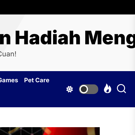
gan Hadiah Men
Cuan!
 Games
Pet Care