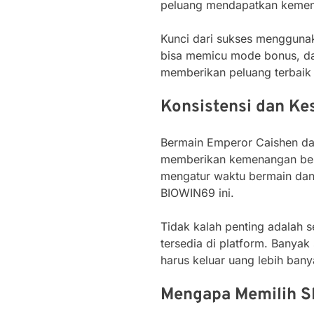
peluang mendapatkan kemen
Kunci dari sukses menggunak
bisa memicu mode bonus, da
memberikan peluang terbaik 
Konsistensi dan K
Bermain Emperor Caishen da
memberikan kemenangan besar
mengatur waktu bermain dan 
BIOWIN69 ini.
Tidak kalah penting adalah
tersedia di platform. Bany
harus keluar uang lebih bany
Mengapa Memilih S