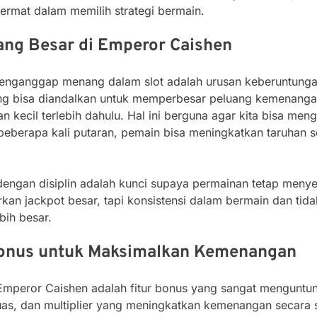
ermat dalam memilih strategi bermain.
ang Besar di Emperor Caishen
menganggap menang dalam slot adalah urusan keberuntunga
ang bisa diandalkan untuk memperbesar peluang kemenangan
n kecil terlebih dahulu. Hal ini berguna agar kita bisa men
h beberapa kali putaran, pemain bisa meningkatkan taruhan 
 dengan disiplin adalah kunci supaya permainan tetap meny
 jackpot besar, tapi konsistensi dalam bermain dan tida
ih besar.
Bonus untuk Maksimalkan Kemenangan
 Emperor Caishen adalah fitur bonus yang sangat mengunt
uas, dan multiplier yang meningkatkan kemenangan secara s