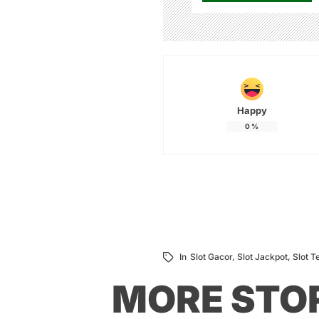
Happy
0
%
In
Slot Gacor
,
Slot Jackpot
,
Slot T
MORE STO