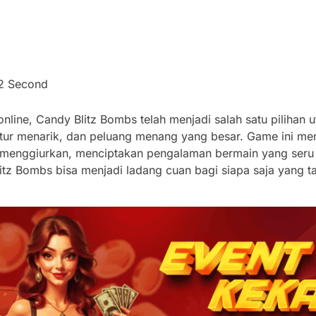
12 Second
nline, Candy Blitz Bombs telah menjadi salah satu pilihan 
itur menarik, dan peluang menang yang besar. Game ini 
menggiurkan, menciptakan pengalaman bermain yang seru da
tz Bombs bisa menjadi ladang cuan bagi siapa saja yang t