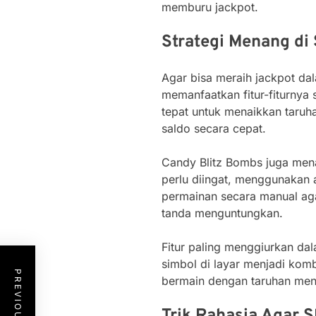
memburu jackpot.
Strategi Menang di
Agar bisa meraih jackpot d
memanfaatkan fitur-fiturnya
tepat untuk menaikkan taru
saldo secara cepat.
Candy Blitz Bombs juga men
perlu diingat, menggunakan a
permainan secara manual ag
tanda menguntungkan.
Fitur paling menggiurkan d
simbol di layar menjadi kom
bermain dengan taruhan menen