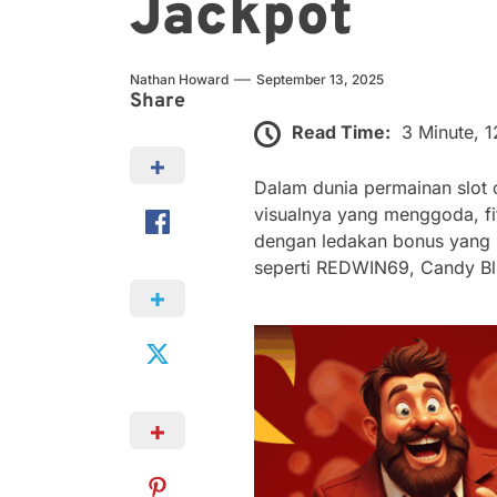
Jackpot
Nathan Howard
September 13, 2025
Share
Read Time:
3 Minute, 
Dalam dunia permainan slot o
visualnya yang menggoda, f
dengan ledakan bonus yang 
seperti REDWIN69, Candy Bli