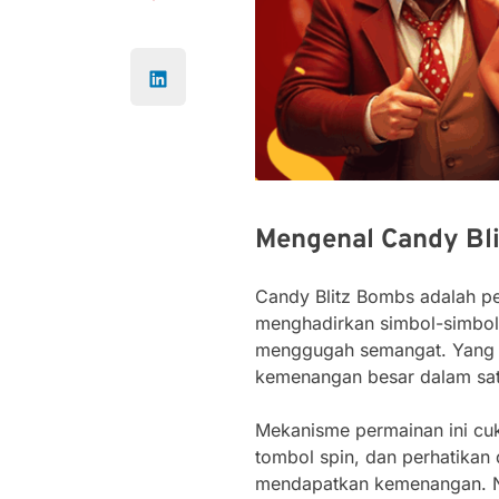
Mengenal Candy Bl
Candy Blitz Bombs adalah pe
menghadirkan simbol-simbol 
menggugah semangat. Yang m
kemenangan besar dalam sat
Mekanisme permainan ini cu
tombol spin, dan perhatikan
mendapatkan kemenangan. Nam