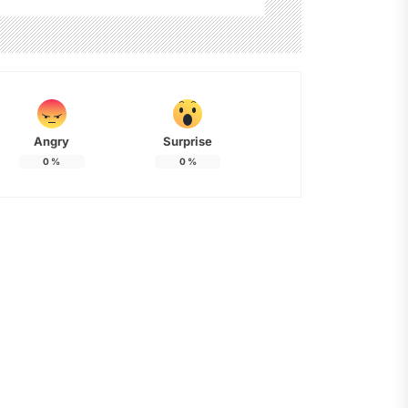
Angry
Surprise
0
%
0
%