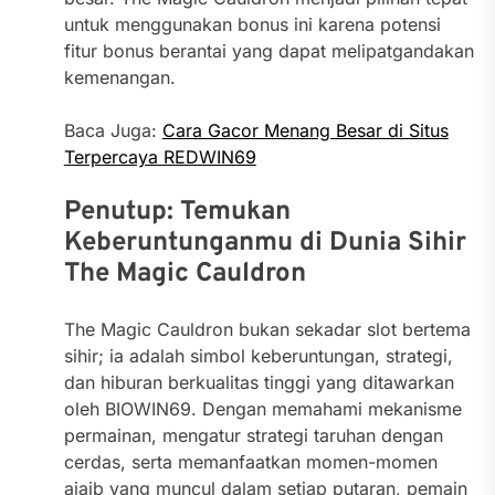
untuk menggunakan bonus ini karena potensi
fitur bonus berantai yang dapat melipatgandakan
kemenangan.
Baca Juga:
Cara Gacor Menang Besar di Situs
Terpercaya REDWIN69
Penutup: Temukan
Keberuntunganmu di Dunia Sihir
The Magic Cauldron
The Magic Cauldron bukan sekadar slot bertema
sihir; ia adalah simbol keberuntungan, strategi,
dan hiburan berkualitas tinggi yang ditawarkan
oleh BIOWIN69. Dengan memahami mekanisme
permainan, mengatur strategi taruhan dengan
cerdas, serta memanfaatkan momen-momen
ajaib yang muncul dalam setiap putaran, pemain