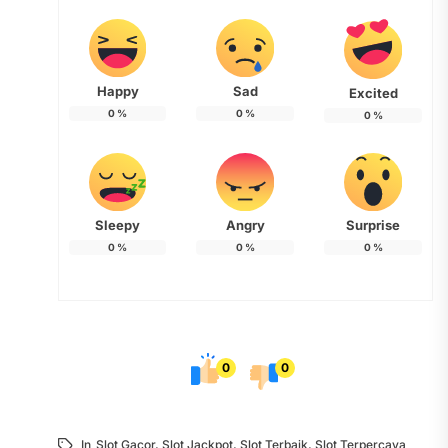
Happy
Sad
Excited
0
%
0
%
0
%
Sleepy
Angry
Surprise
0
%
0
%
0
%
0
0
In
Slot Gacor
,
Slot Jackpot
,
Slot Terbaik
,
Slot Terpercaya