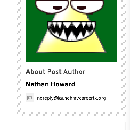
About Post Author
Nathan Howard
noreply@launchmycareertx.org