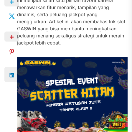
ini menjadi salah satu pilihan favorit karena
menawarkan fitur menarik, tampilan yang
dinamis, serta peluang jackpot yang
menggiurkan. Artikel ini akan membahas trik slot
GASWIN yang bisa membantu meningkatkan
peluang menang sekaligus strategi untuk meraih
jackpot lebih cepat.