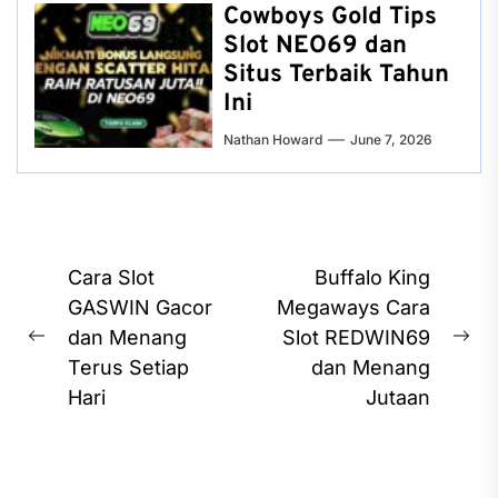
Cowboys Gold Tips
Slot NEO69 dan
Situs Terbaik Tahun
Ini
Nathan Howard
June 7, 2026
Post
Cara Slot
Buffalo King
navigation
GASWIN Gacor
Megaways Cara
dan Menang
Slot REDWIN69
Previous
Ne
Terus Setiap
dan Menang
post:
pos
Hari
Jutaan