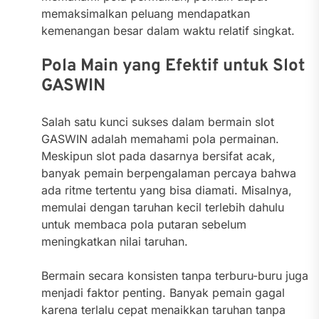
memaksimalkan peluang mendapatkan
kemenangan besar dalam waktu relatif singkat.
Pola Main yang Efektif untuk Slot
GASWIN
Salah satu kunci sukses dalam bermain slot
GASWIN adalah memahami pola permainan.
Meskipun slot pada dasarnya bersifat acak,
banyak pemain berpengalaman percaya bahwa
ada ritme tertentu yang bisa diamati. Misalnya,
memulai dengan taruhan kecil terlebih dahulu
untuk membaca pola putaran sebelum
meningkatkan nilai taruhan.
Bermain secara konsisten tanpa terburu-buru juga
menjadi faktor penting. Banyak pemain gagal
karena terlalu cepat menaikkan taruhan tanpa