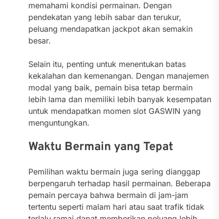
memahami kondisi permainan. Dengan
pendekatan yang lebih sabar dan terukur,
peluang mendapatkan jackpot akan semakin
besar.
Selain itu, penting untuk menentukan batas
kekalahan dan kemenangan. Dengan manajemen
modal yang baik, pemain bisa tetap bermain
lebih lama dan memiliki lebih banyak kesempatan
untuk mendapatkan momen slot GASWIN yang
menguntungkan.
Waktu Bermain yang Tepat
Pemilihan waktu bermain juga sering dianggap
berpengaruh terhadap hasil permainan. Beberapa
pemain percaya bahwa bermain di jam-jam
tertentu seperti malam hari atau saat trafik tidak
terlalu ramai dapat memberikan peluang lebih