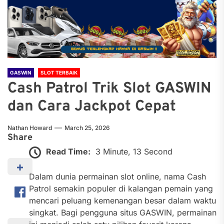
GASWIN
SLOT TERBAIK
Cash Patrol Trik Slot GASWIN
dan Cara Jackpot Cepat
Nathan Howard
March 25, 2026
Share
Read Time:
3 Minute, 13 Second
Dalam dunia permainan slot online, nama Cash
Patrol semakin populer di kalangan pemain yang
mencari peluang kemenangan besar dalam waktu
singkat. Bagi pengguna situs GASWIN, permainan