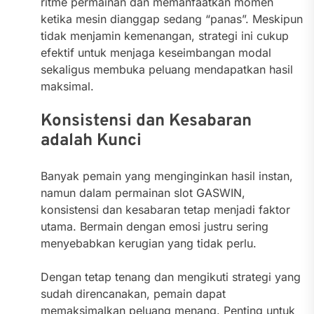
ritme permainan dan memanfaatkan momen
ketika mesin dianggap sedang “panas”. Meskipun
tidak menjamin kemenangan, strategi ini cukup
efektif untuk menjaga keseimbangan modal
sekaligus membuka peluang mendapatkan hasil
maksimal.
Konsistensi dan Kesabaran
adalah Kunci
Banyak pemain yang menginginkan hasil instan,
namun dalam permainan slot GASWIN,
konsistensi dan kesabaran tetap menjadi faktor
utama. Bermain dengan emosi justru sering
menyebabkan kerugian yang tidak perlu.
Dengan tetap tenang dan mengikuti strategi yang
sudah direncanakan, pemain dapat
memaksimalkan peluang menang. Penting untuk