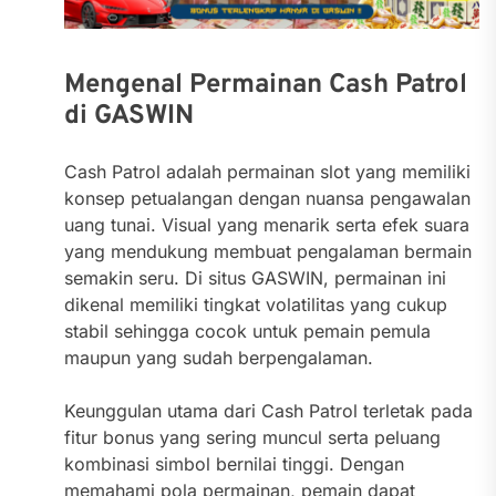
Mengenal Permainan Cash Patrol
di GASWIN
Cash Patrol adalah permainan slot yang memiliki
konsep petualangan dengan nuansa pengawalan
uang tunai. Visual yang menarik serta efek suara
yang mendukung membuat pengalaman bermain
semakin seru. Di situs GASWIN, permainan ini
dikenal memiliki tingkat volatilitas yang cukup
stabil sehingga cocok untuk pemain pemula
maupun yang sudah berpengalaman.
Keunggulan utama dari Cash Patrol terletak pada
fitur bonus yang sering muncul serta peluang
kombinasi simbol bernilai tinggi. Dengan
memahami pola permainan, pemain dapat