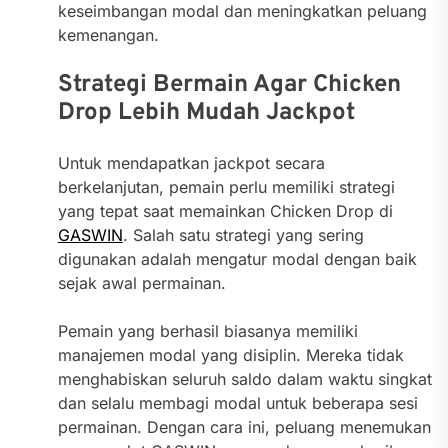
keseimbangan modal dan meningkatkan peluang
kemenangan.
Strategi Bermain Agar Chicken
Drop Lebih Mudah Jackpot
Untuk mendapatkan jackpot secara
berkelanjutan, pemain perlu memiliki strategi
yang tepat saat memainkan Chicken Drop di
GASWIN
. Salah satu strategi yang sering
digunakan adalah mengatur modal dengan baik
sejak awal permainan.
Pemain yang berhasil biasanya memiliki
manajemen modal yang disiplin. Mereka tidak
menghabiskan seluruh saldo dalam waktu singkat
dan selalu membagi modal untuk beberapa sesi
permainan. Dengan cara ini, peluang menemukan