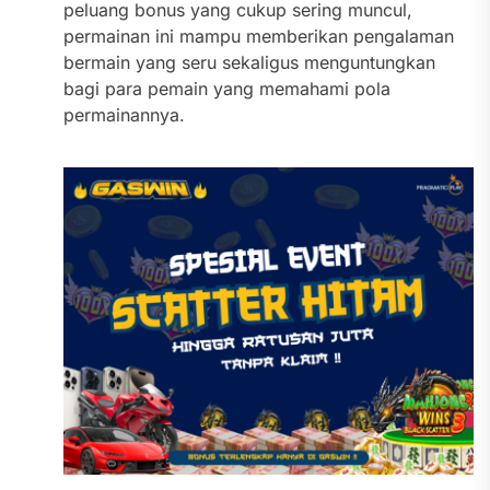
peluang bonus yang cukup sering muncul,
permainan ini mampu memberikan pengalaman
bermain yang seru sekaligus menguntungkan
bagi para pemain yang memahami pola
permainannya.