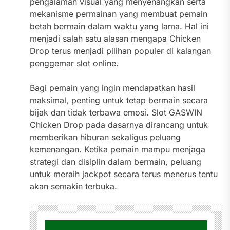
pengalaman visual yang menyenangkan serta
mekanisme permainan yang membuat pemain
betah bermain dalam waktu yang lama. Hal ini
menjadi salah satu alasan mengapa Chicken
Drop terus menjadi pilihan populer di kalangan
penggemar slot online.
Bagi pemain yang ingin mendapatkan hasil
maksimal, penting untuk tetap bermain secara
bijak dan tidak terbawa emosi. Slot GASWIN
Chicken Drop pada dasarnya dirancang untuk
memberikan hiburan sekaligus peluang
kemenangan. Ketika pemain mampu menjaga
strategi dan disiplin dalam bermain, peluang
untuk meraih jackpot secara terus menerus tentu
akan semakin terbuka.