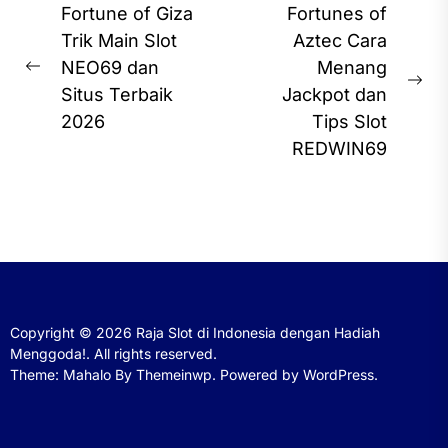
Post
Fortune of Giza
Fortunes of
navigation
Trik Main Slot
Aztec Cara
NEO69 dan
Menang
Previous
Ne
Situs Terbaik
Jackpot dan
post:
pos
2026
Tips Slot
REDWIN69
Copyright © 2026
Raja Slot di Indonesia dengan Hadiah
Menggoda!.
All rights reserved.
Theme: Mahalo By
Themeinwp.
Powered by
WordPress.