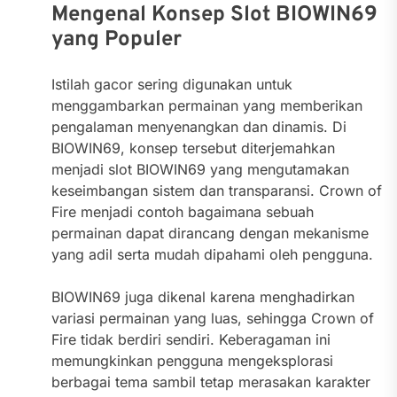
Mengenal Konsep Slot BIOWIN69
yang Populer
Istilah gacor sering digunakan untuk
menggambarkan permainan yang memberikan
pengalaman menyenangkan dan dinamis. Di
BIOWIN69, konsep tersebut diterjemahkan
menjadi slot BIOWIN69 yang mengutamakan
keseimbangan sistem dan transparansi. Crown of
Fire menjadi contoh bagaimana sebuah
permainan dapat dirancang dengan mekanisme
yang adil serta mudah dipahami oleh pengguna.
BIOWIN69 juga dikenal karena menghadirkan
variasi permainan yang luas, sehingga Crown of
Fire tidak berdiri sendiri. Keberagaman ini
memungkinkan pengguna mengeksplorasi
berbagai tema sambil tetap merasakan karakter