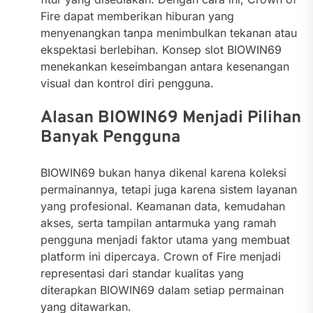
Fire dapat memberikan hiburan yang
menyenangkan tanpa menimbulkan tekanan atau
ekspektasi berlebihan. Konsep slot BIOWIN69
menekankan keseimbangan antara kesenangan
visual dan kontrol diri pengguna.
Alasan BIOWIN69 Menjadi Pilihan
Banyak Pengguna
BIOWIN69 bukan hanya dikenal karena koleksi
permainannya, tetapi juga karena sistem layanan
yang profesional. Keamanan data, kemudahan
akses, serta tampilan antarmuka yang ramah
pengguna menjadi faktor utama yang membuat
platform ini dipercaya. Crown of Fire menjadi
representasi dari standar kualitas yang
diterapkan BIOWIN69 dalam setiap permainan
yang ditawarkan.