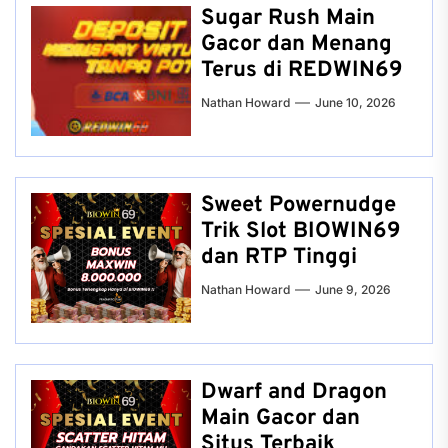
Sugar Rush Main
Gacor dan Menang
Terus di REDWIN69
Nathan Howard
June 10, 2026
Sweet Powernudge
Trik Slot BIOWIN69
dan RTP Tinggi
Nathan Howard
June 9, 2026
Dwarf and Dragon
Main Gacor dan
Situs Terbaik