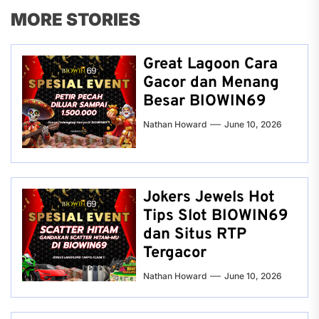
MORE STORIES
Great Lagoon Cara
Gacor dan Menang
Besar BIOWIN69
Nathan Howard
June 10, 2026
Jokers Jewels Hot
Tips Slot BIOWIN69
dan Situs RTP
Tergacor
Nathan Howard
June 10, 2026