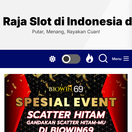
Skip
to
the
Raja Slot di Indonesi
content
Putar, Menang, Rayakan Cuan!
Menu