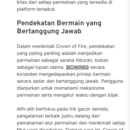
khas dari setiap permainan yang tersedia di
platform tersebut.
Pendekatan Bermain yang
Bertanggung Jawab
Dalam menikmati Crown of Fire, pendekatan
yang paling penting adalah menjadikan
permainan sebagai sarana hiburan, bukan
sebagai tujuan utama.
BIOWIN69
secara
konsisten mengedepankan prinsip bermain
secara sadar dan bertanggung jawab. Pengguna
dianjurkan untuk memahami mekanisme
permainan serta mengatur waktu dengan bijak.
Alih-alih berfokus pada trik gacor semata,
pengalaman terbaik justru datang dari
pemahaman alur permainan dan menikmati setiap
fitur yang disediakan. Dengan cara ini, Crown of