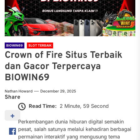
BIOWIN69
SLOT TERBAIK
Crown of Fire Situs Terbaik
dan Gacor Terpercaya
BIOWIN69
Nathan Howard
December 29, 2025
Share
Read Time:
2 Minute, 59 Second
Perkembangan dunia hiburan digital semakin
pesat, salah satunya melalui kehadiran berbagai
permainan interaktif yang mengusung tema