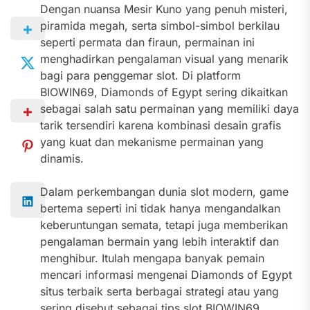
Dengan nuansa Mesir Kuno yang penuh misteri,
piramida megah, serta simbol-simbol berkilau
seperti permata dan firaun, permainan ini
menghadirkan pengalaman visual yang menarik
bagi para penggemar slot. Di platform
BIOWIN69, Diamonds of Egypt sering dikaitkan
sebagai salah satu permainan yang memiliki daya
tarik tersendiri karena kombinasi desain grafis
yang kuat dan mekanisme permainan yang
dinamis.
Dalam perkembangan dunia slot modern, game
bertema seperti ini tidak hanya mengandalkan
keberuntungan semata, tetapi juga memberikan
pengalaman bermain yang lebih interaktif dan
menghibur. Itulah mengapa banyak pemain
mencari informasi mengenai Diamonds of Egypt
situs terbaik serta berbagai strategi atau yang
sering disebut sebagai tips slot BIOWIN69