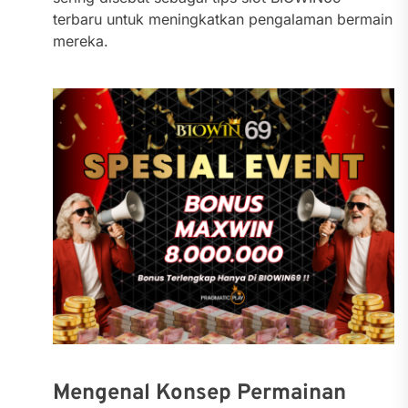
terbaru untuk meningkatkan pengalaman bermain
mereka.
Mengenal Konsep Permainan