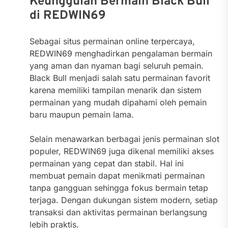
Keunggulan Bermain Black Bull
di REDWIN69
Sebagai situs permainan online terpercaya,
REDWIN69 menghadirkan pengalaman bermain
yang aman dan nyaman bagi seluruh pemain.
Black Bull menjadi salah satu permainan favorit
karena memiliki tampilan menarik dan sistem
permainan yang mudah dipahami oleh pemain
baru maupun pemain lama.
Selain menawarkan berbagai jenis permainan slot
populer, REDWIN69 juga dikenal memiliki akses
permainan yang cepat dan stabil. Hal ini
membuat pemain dapat menikmati permainan
tanpa gangguan sehingga fokus bermain tetap
terjaga. Dengan dukungan sistem modern, setiap
transaksi dan aktivitas permainan berlangsung
lebih praktis.