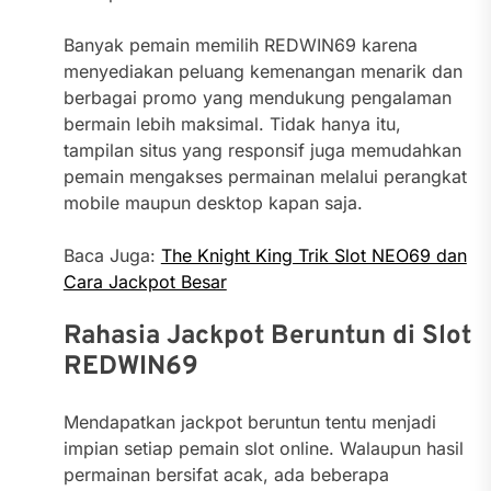
Banyak pemain memilih REDWIN69 karena
menyediakan peluang kemenangan menarik dan
berbagai promo yang mendukung pengalaman
bermain lebih maksimal. Tidak hanya itu,
tampilan situs yang responsif juga memudahkan
pemain mengakses permainan melalui perangkat
mobile maupun desktop kapan saja.
Baca Juga:
The Knight King Trik Slot NEO69 dan
Cara Jackpot Besar
Rahasia Jackpot Beruntun di Slot
REDWIN69
Mendapatkan jackpot beruntun tentu menjadi
impian setiap pemain slot online. Walaupun hasil
permainan bersifat acak, ada beberapa