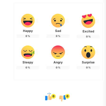
Happy
Sad
Excited
0
%
0
%
0
%
Sleepy
Angry
Surprise
0
%
0
%
0
%
0
0