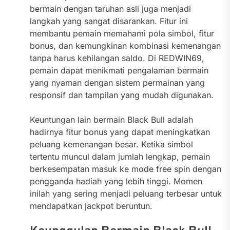
bermain dengan taruhan asli juga menjadi
langkah yang sangat disarankan. Fitur ini
membantu pemain memahami pola simbol, fitur
bonus, dan kemungkinan kombinasi kemenangan
tanpa harus kehilangan saldo. Di REDWIN69,
pemain dapat menikmati pengalaman bermain
yang nyaman dengan sistem permainan yang
responsif dan tampilan yang mudah digunakan.
Keuntungan lain bermain Black Bull adalah
hadirnya fitur bonus yang dapat meningkatkan
peluang kemenangan besar. Ketika simbol
tertentu muncul dalam jumlah lengkap, pemain
berkesempatan masuk ke mode free spin dengan
pengganda hadiah yang lebih tinggi. Momen
inilah yang sering menjadi peluang terbesar untuk
mendapatkan jackpot beruntun.