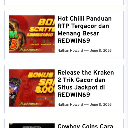
Hot Chilli Panduan
RTP Tergacor dan
Menang Besar
REDWIN69
Nathan Howard
June 8, 2026
Release the Kraken
2 Trik Gacor dan
Situs Jackpot di
REDWIN69
Nathan Howard
June 8, 2026
Cowboy Coins Cara