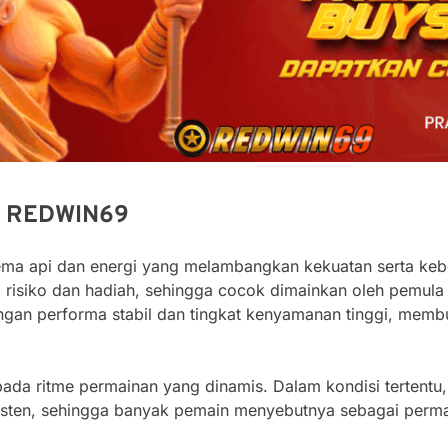
di REDWIN69
tema api dan energi yang melambangkan kekuatan serta keb
a risiko dan hadiah, sehingga cocok dimainkan oleh pemu
ngan performa stabil dan tingkat kenyamanan tinggi, mem
 pada ritme permainan yang dinamis. Dalam kondisi tertent
isten, sehingga banyak pemain menyebutnya sebagai perma