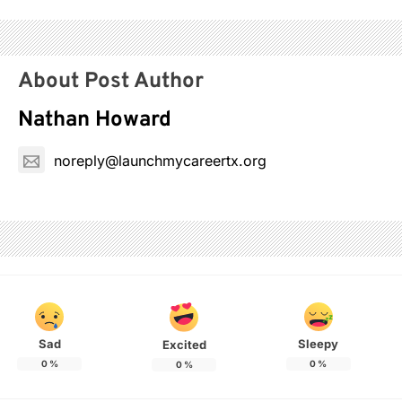
About Post Author
Nathan Howard
noreply@launchmycareertx.org
Sad
Sleepy
Excited
0
%
0
%
0
%