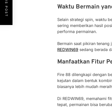
PREVIOUS POST
Waktu Bermain yan
Selain strategi spin, waktu
sering memberikan hasil posi
performa permainan.
Bermain saat pikiran tenang
REDWIN69
sedang berada da
Manfaatkan Fitur P
Fire 88 dilengkapi dengan b
kejutan dalam bentuk kombin
biasanya lebih mudah meraih
Di REDWIN69, memahami fitur
tepat, permainan bisa beruba