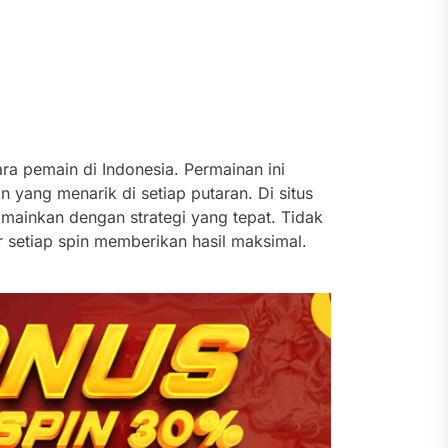
ara pemain di Indonesia. Permainan ini
 yang menarik di setiap putaran. Di situs
mainkan dengan strategi yang tepat. Tidak
setiap spin memberikan hasil maksimal.