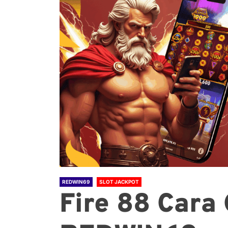
REDWIN69
SLOT JACKPOT
Fire 88 Cara