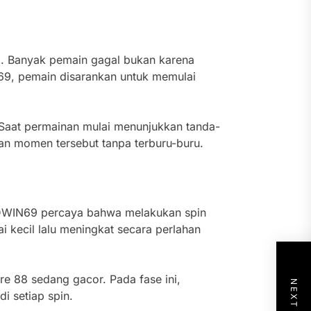
l. Banyak pemain gagal bukan karena
N69, pemain disarankan untuk memulai
Saat permainan mulai menunjukkan tanda-
an momen tersebut tanpa terburu-buru.
REDWIN69 percaya bahwa melakukan spin
kecil lalu meningkat secara perlahan
ire 88 sedang gacor. Pada fase ini,
 setiap spin.