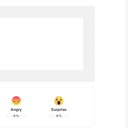
Angry
Surprise
0
%
0
%