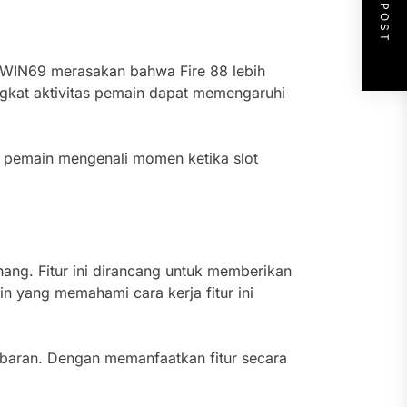
NEXT POST
EDWIN69 merasakan bahwa Fire 88 lebih
ingkat aktivitas pemain dapat memengaruhi
u pemain mengenali momen ketika slot
ang. Fitur ini dirancang untuk memberikan
n yang memahami cara kerja fitur ini
abaran. Dengan memanfaatkan fitur secara