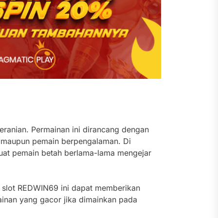
eranian. Permainan ini dirancang dengan
la maupun pemain berpengalaman. Di
buat pemain betah berlama-lama mengejar
u, slot REDWIN69 ini dapat memberikan
inan yang gacor jika dimainkan pada