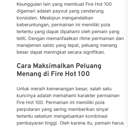
Keunggulan lain yang membuat Fire Hot 100
digemari adalah payout yang cenderung
konsisten. Meskipun mengandalkan
keberuntungan, permainan ini memiliki pola
tertentu yang dapat dipahami oleh pemain yang
teliti. Dengan memanfaatkan ritme permainan dan
manajemen saldo yang tepat, peluang menang
besar dapat meningkat secara signifikan.
Cara Maksimalkan Peluang
Menang di Fire Hot 100
Untuk meraih kemenangan besar, salah satu
kuncinya adalah memahami karakter permainan
Fire Hot 100. Permainan ini memiliki pola
perputaran yang sering memberikan sinyal
tertentu sebelum mengeluarkan kombinasi
pembayaran tinggi. Oleh karena itu, pemain harus