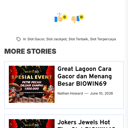
0
0
In
Slot Gacor
,
Slot Jackpot
,
Slot Terbaik
,
Slot Terpercaya
MORE STORIES
Great Lagoon Cara
Gacor dan Menang
Besar BIOWIN69
Nathan Howard
June 10, 2026
Jokers Jewels Hot