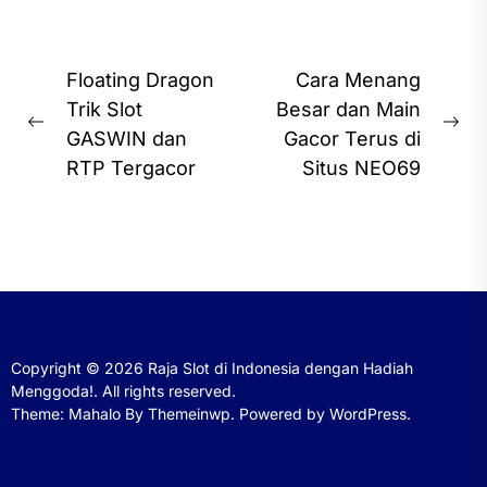
Post
Floating Dragon
Cara Menang
navigation
Trik Slot
Besar dan Main
Previous
Ne
GASWIN dan
Gacor Terus di
post:
pos
RTP Tergacor
Situs NEO69
Copyright © 2026
Raja Slot di Indonesia dengan Hadiah
Menggoda!.
All rights reserved.
Theme: Mahalo By
Themeinwp.
Powered by
WordPress.