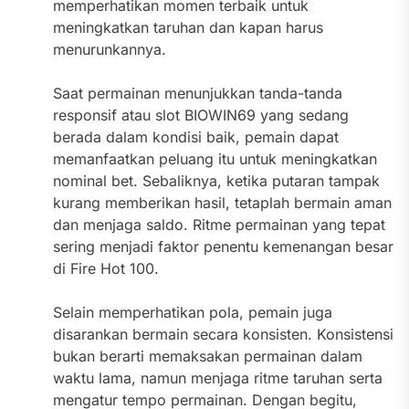
memperhatikan momen terbaik untuk
meningkatkan taruhan dan kapan harus
menurunkannya.
Saat permainan menunjukkan tanda-tanda
responsif atau slot BIOWIN69 yang sedang
berada dalam kondisi baik, pemain dapat
memanfaatkan peluang itu untuk meningkatkan
nominal bet. Sebaliknya, ketika putaran tampak
kurang memberikan hasil, tetaplah bermain aman
dan menjaga saldo. Ritme permainan yang tepat
sering menjadi faktor penentu kemenangan besar
di Fire Hot 100.
Selain memperhatikan pola, pemain juga
disarankan bermain secara konsisten. Konsistensi
bukan berarti memaksakan permainan dalam
waktu lama, namun menjaga ritme taruhan serta
mengatur tempo permainan. Dengan begitu,