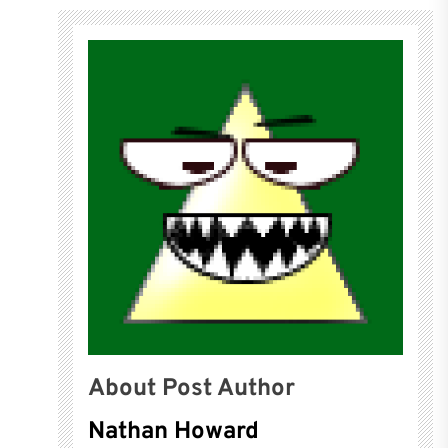
About Post Author
Nathan Howard