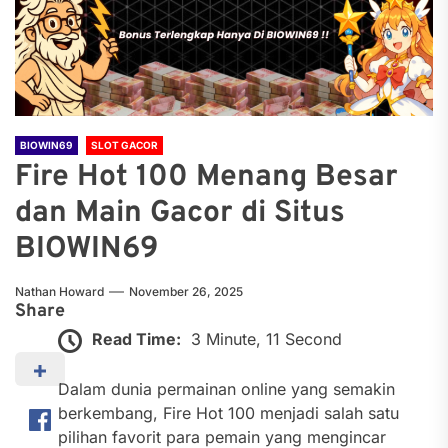
BIOWIN69
SLOT GACOR
Fire Hot 100 Menang Besar
dan Main Gacor di Situs
BIOWIN69
Nathan Howard
November 26, 2025
Share
Read Time:
3 Minute, 11 Second
Dalam dunia permainan online yang semakin
berkembang, Fire Hot 100 menjadi salah satu
pilihan favorit para pemain yang mengincar