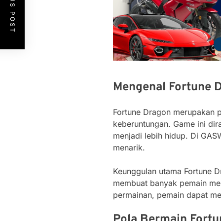
PREVIOUS POST
Mengenal Fortune D
Fortune Dragon merupakan p
keberuntungan. Game ini dir
menjadi lebih hidup. Di GA
menarik.
Keunggulan utama Fortune Dr
membuat banyak pemain meny
permainan, pemain dapat me
Pola Bermain Fortu