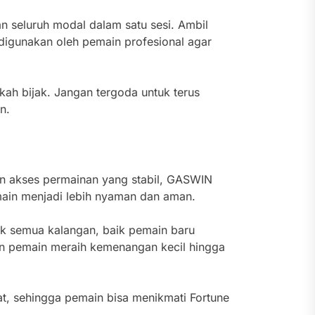
 seluruh modal dalam satu sesi. Ambil
g digunakan oleh pemain profesional agar
h bijak. Jangan tergoda untuk terus
n.
n akses permainan yang stabil, GASWIN
main menjadi lebih nyaman dan aman.
k semua kalangan, baik pemain baru
an pemain meraih kemenangan kecil hingga
t, sehingga pemain bisa menikmati Fortune