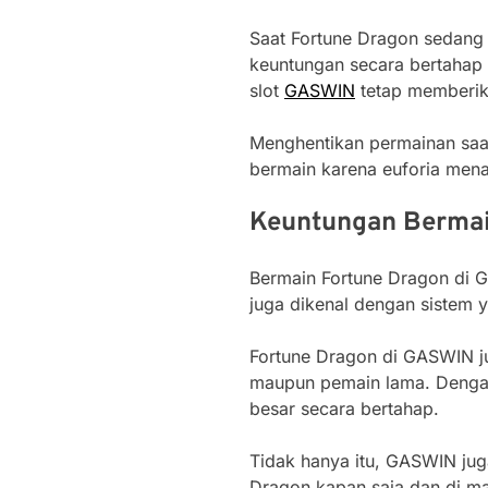
Saat Fortune Dragon sedang 
keuntungan secara bertahap d
slot
GASWIN
tetap memberik
Menghentikan permainan saa
bermain karena euforia menan
Keuntungan Bermai
Bermain Fortune Dragon di 
juga dikenal dengan sistem 
Fortune Dragon di GASWIN j
maupun pemain lama. Dengan
besar secara bertahap.
Tidak hanya itu, GASWIN ju
Dragon kapan saja dan di ma