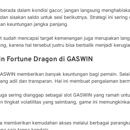
berada dalam kondisi gacor, jangan langsung menghabiskan
an sisakan saldo untuk sesi berikutnya. Strategi ini serin
an keuntungan jangka panjang.
t sudah mencapai target kemenangan juga merupakan langka
g, karena hal tersebut justru bisa berbalik menjadi kerugia
n Fortune Dragon di GASWIN
GASWIN memberikan banyak keuntungan bagi pemain. Selai
yang adil dan transparan. Hal ini membuat pengalaman ber
uga sering dianggap sebagai slot GASWIN yang ramah untu
 tingkat volatilitas yang seimbang, game ini memungkink
ga memberikan kemudahan akses melalui berbagai perangka
na saja tanpa kendala.