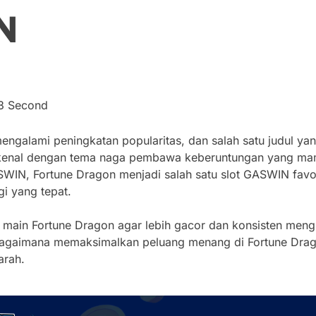
N
13 Second
mengalami peningkatan popularitas, dan salah satu judul yan
dikenal dengan tema naga pembawa keberuntungan yang m
SWIN, Fortune Dragon menjadi salah satu slot GASWIN favor
gi yang tepat.
main Fortune Dragon agar lebih gacor dan konsisten mengha
agaimana memaksimalkan peluang menang di Fortune Dra
arah.