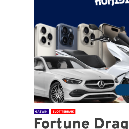
GASWIN
SLOT TERBAIK
Fortune Dra