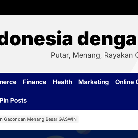
 Indonesia den
Putar, Menang, Rayakan 
merce
Finance
Health
Marketing
Online
Pin Posts
in Gacor dan Menang Besar GASWIN