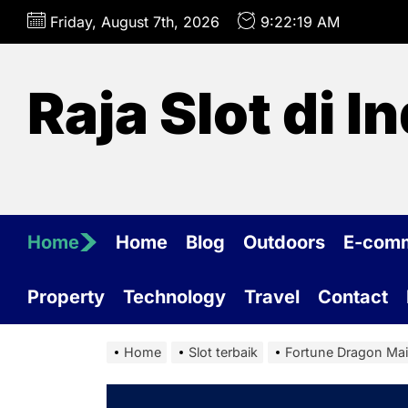
Skip
Friday, August 7th, 2026
9:22:20 AM
to
the
content
Raja Slot di
Home
Home
Blog
Outdoors
E-com
Property
Technology
Travel
Contact
Home
Slot terbaik
Fortune Dragon Ma