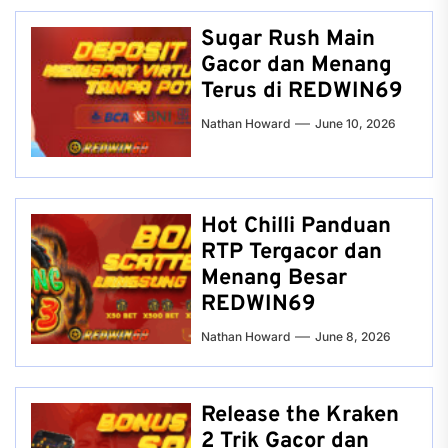
Sugar Rush Main
Gacor dan Menang
Terus di REDWIN69
Nathan Howard
June 10, 2026
Hot Chilli Panduan
RTP Tergacor dan
Menang Besar
REDWIN69
Nathan Howard
June 8, 2026
Release the Kraken
2 Trik Gacor dan