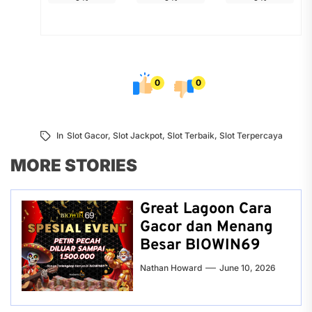
0
0
In
Slot Gacor
,
Slot Jackpot
,
Slot Terbaik
,
Slot Terpercaya
MORE STORIES
Great Lagoon Cara
Gacor dan Menang
Besar BIOWIN69
Nathan Howard
June 10, 2026