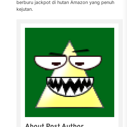
berburu jackpot di hutan Amazon yang penuh
kejutan.
About Post Author