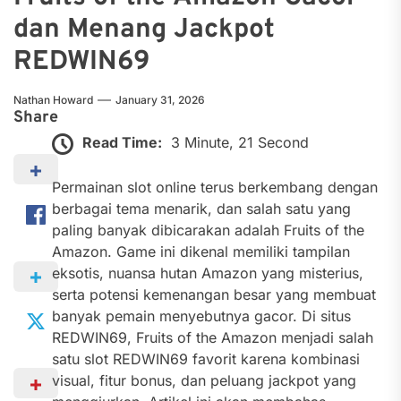
dan Menang Jackpot
REDWIN69
Nathan Howard
January 31, 2026
Share
Read Time:
3 Minute, 21 Second
Permainan slot online terus berkembang dengan
berbagai tema menarik, dan salah satu yang
paling banyak dibicarakan adalah Fruits of the
Amazon. Game ini dikenal memiliki tampilan
eksotis, nuansa hutan Amazon yang misterius,
serta potensi kemenangan besar yang membuat
banyak pemain menyebutnya gacor. Di situs
REDWIN69, Fruits of the Amazon menjadi salah
satu slot REDWIN69 favorit karena kombinasi
visual, fitur bonus, dan peluang jackpot yang