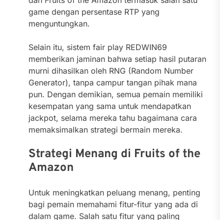
dan Fruits of the Amazon termasuk salah satu
game dengan persentase RTP yang
menguntungkan.
Selain itu, sistem fair play REDWIN69
memberikan jaminan bahwa setiap hasil putaran
murni dihasilkan oleh RNG (Random Number
Generator), tanpa campur tangan pihak mana
pun. Dengan demikian, semua pemain memiliki
kesempatan yang sama untuk mendapatkan
jackpot, selama mereka tahu bagaimana cara
memaksimalkan strategi bermain mereka.
Strategi Menang di Fruits of the
Amazon
Untuk meningkatkan peluang menang, penting
bagi pemain memahami fitur-fitur yang ada di
dalam game. Salah satu fitur yang paling