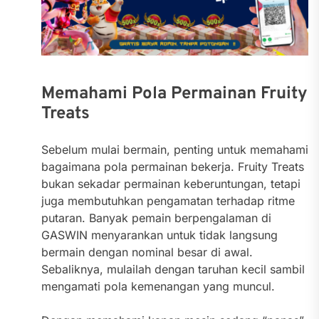
Memahami Pola Permainan Fruity
Treats
Sebelum mulai bermain, penting untuk memahami
bagaimana pola permainan bekerja. Fruity Treats
bukan sekadar permainan keberuntungan, tetapi
juga membutuhkan pengamatan terhadap ritme
putaran. Banyak pemain berpengalaman di
GASWIN menyarankan untuk tidak langsung
bermain dengan nominal besar di awal.
Sebaliknya, mulailah dengan taruhan kecil sambil
mengamati pola kemenangan yang muncul.