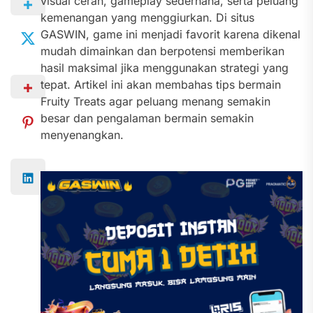
visual cerah, gameplay sederhana, serta peluang
kemenangan yang menggiurkan. Di situs
GASWIN, game ini menjadi favorit karena dikenal
mudah dimainkan dan berpotensi memberikan
hasil maksimal jika menggunakan strategi yang
tepat. Artikel ini akan membahas tips bermain
Fruity Treats agar peluang menang semakin
besar dan pengalaman bermain semakin
menyenangkan.