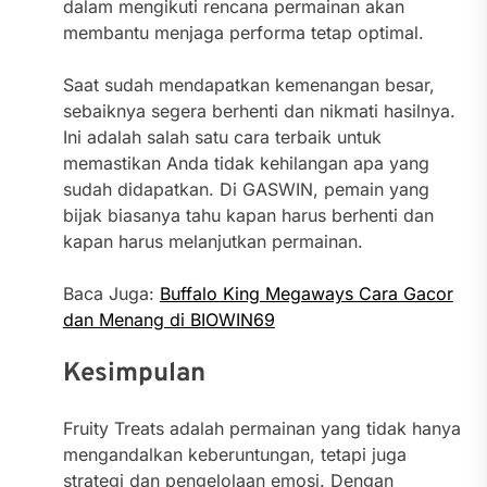
dalam mengikuti rencana permainan akan
membantu menjaga performa tetap optimal.
Saat sudah mendapatkan kemenangan besar,
sebaiknya segera berhenti dan nikmati hasilnya.
Ini adalah salah satu cara terbaik untuk
memastikan Anda tidak kehilangan apa yang
sudah didapatkan. Di GASWIN, pemain yang
bijak biasanya tahu kapan harus berhenti dan
kapan harus melanjutkan permainan.
Baca Juga:
Buffalo King Megaways Cara Gacor
dan Menang di BIOWIN69
Kesimpulan
Fruity Treats adalah permainan yang tidak hanya
mengandalkan keberuntungan, tetapi juga
strategi dan pengelolaan emosi. Dengan