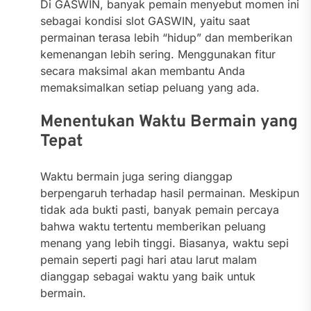
Di GASWIN, banyak pemain menyebut momen ini
sebagai kondisi slot GASWIN, yaitu saat
permainan terasa lebih “hidup” dan memberikan
kemenangan lebih sering. Menggunakan fitur
secara maksimal akan membantu Anda
memaksimalkan setiap peluang yang ada.
Menentukan Waktu Bermain yang
Tepat
Waktu bermain juga sering dianggap
berpengaruh terhadap hasil permainan. Meskipun
tidak ada bukti pasti, banyak pemain percaya
bahwa waktu tertentu memberikan peluang
menang yang lebih tinggi. Biasanya, waktu sepi
pemain seperti pagi hari atau larut malam
dianggap sebagai waktu yang baik untuk
bermain.