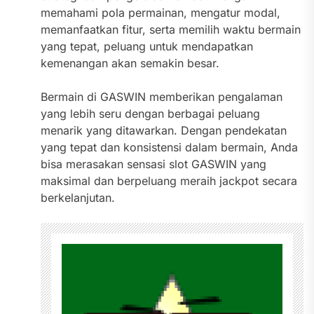
memahami pola permainan, mengatur modal,
memanfaatkan fitur, serta memilih waktu bermain
yang tepat, peluang untuk mendapatkan
kemenangan akan semakin besar.
Bermain di GASWIN memberikan pengalaman
yang lebih seru dengan berbagai peluang
menarik yang ditawarkan. Dengan pendekatan
yang tepat dan konsistensi dalam bermain, Anda
bisa merasakan sensasi slot GASWIN yang
maksimal dan berpeluang meraih jackpot secara
berkelanjutan.