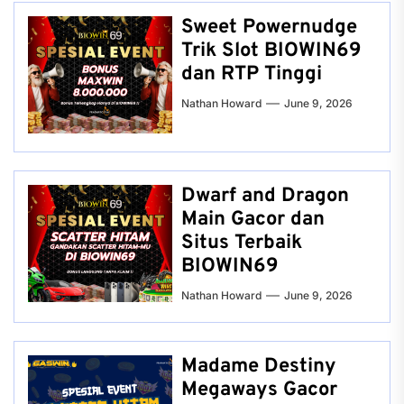
Sweet Powernudge
Trik Slot BIOWIN69
dan RTP Tinggi
Nathan Howard
June 9, 2026
Dwarf and Dragon
Main Gacor dan
Situs Terbaik
BIOWIN69
Nathan Howard
June 9, 2026
Madame Destiny
Megaways Gacor