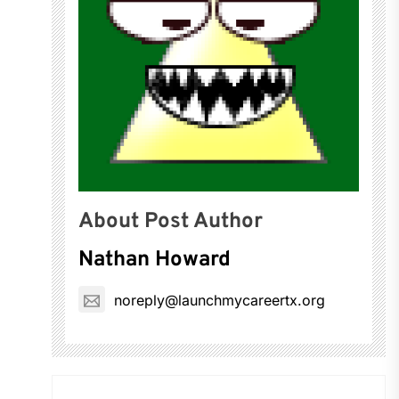
About Post Author
Nathan Howard
noreply@launchmycareertx.org