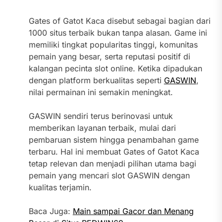
Gates of Gatot Kaca disebut sebagai bagian dari
1000 situs terbaik bukan tanpa alasan. Game ini
memiliki tingkat popularitas tinggi, komunitas
pemain yang besar, serta reputasi positif di
kalangan pecinta slot online. Ketika dipadukan
dengan platform berkualitas seperti
GASWIN
,
nilai permainan ini semakin meningkat.
GASWIN sendiri terus berinovasi untuk
memberikan layanan terbaik, mulai dari
pembaruan sistem hingga penambahan game
terbaru. Hal ini membuat Gates of Gatot Kaca
tetap relevan dan menjadi pilihan utama bagi
pemain yang mencari slot GASWIN dengan
kualitas terjamin.
Baca Juga:
Main sampai Gacor dan Menang