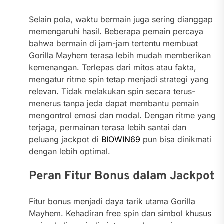
Selain pola, waktu bermain juga sering dianggap
memengaruhi hasil. Beberapa pemain percaya
bahwa bermain di jam-jam tertentu membuat
Gorilla Mayhem terasa lebih mudah memberikan
kemenangan. Terlepas dari mitos atau fakta,
mengatur ritme spin tetap menjadi strategi yang
relevan. Tidak melakukan spin secara terus-
menerus tanpa jeda dapat membantu pemain
mengontrol emosi dan modal. Dengan ritme yang
terjaga, permainan terasa lebih santai dan
peluang jackpot di
BIOWIN69
pun bisa dinikmati
dengan lebih optimal.
Peran Fitur Bonus dalam Jackpot
Fitur bonus menjadi daya tarik utama Gorilla
Mayhem. Kehadiran free spin dan simbol khusus