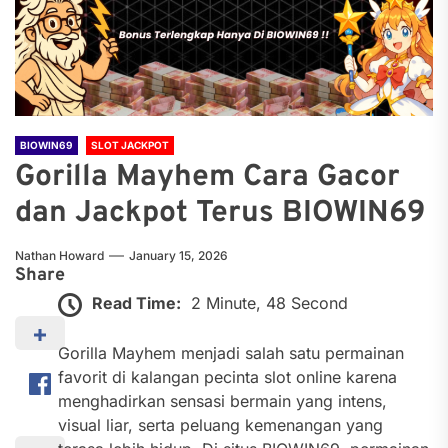
BIOWIN69
SLOT JACKPOT
Gorilla Mayhem Cara Gacor
dan Jackpot Terus BIOWIN69
Nathan Howard
January 15, 2026
Share
Read Time:
2 Minute, 48 Second
Gorilla Mayhem menjadi salah satu permainan
favorit di kalangan pecinta slot online karena
menghadirkan sensasi bermain yang intens,
visual liar, serta peluang kemenangan yang