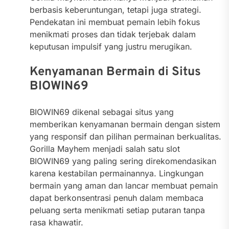
berbasis keberuntungan, tetapi juga strategi.
Pendekatan ini membuat pemain lebih fokus
menikmati proses dan tidak terjebak dalam
keputusan impulsif yang justru merugikan.
Kenyamanan Bermain di Situs
BIOWIN69
BIOWIN69 dikenal sebagai situs yang
memberikan kenyamanan bermain dengan sistem
yang responsif dan pilihan permainan berkualitas.
Gorilla Mayhem menjadi salah satu slot
BIOWIN69 yang paling sering direkomendasikan
karena kestabilan permainannya. Lingkungan
bermain yang aman dan lancar membuat pemain
dapat berkonsentrasi penuh dalam membaca
peluang serta menikmati setiap putaran tanpa
rasa khawatir.