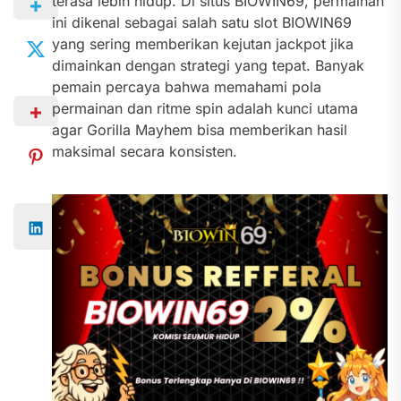
terasa lebih hidup. Di situs BIOWIN69, permainan
ini dikenal sebagai salah satu slot BIOWIN69
yang sering memberikan kejutan jackpot jika
dimainkan dengan strategi yang tepat. Banyak
pemain percaya bahwa memahami pola
permainan dan ritme spin adalah kunci utama
agar Gorilla Mayhem bisa memberikan hasil
maksimal secara konsisten.