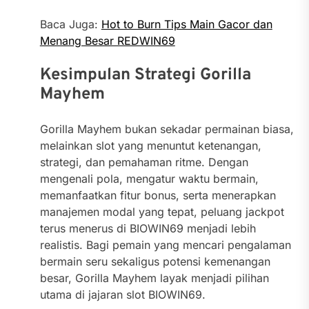
Baca Juga:
Hot to Burn Tips Main Gacor dan
Menang Besar REDWIN69
Kesimpulan Strategi Gorilla
Mayhem
Gorilla Mayhem bukan sekadar permainan biasa,
melainkan slot yang menuntut ketenangan,
strategi, dan pemahaman ritme. Dengan
mengenali pola, mengatur waktu bermain,
memanfaatkan fitur bonus, serta menerapkan
manajemen modal yang tepat, peluang jackpot
terus menerus di BIOWIN69 menjadi lebih
realistis. Bagi pemain yang mencari pengalaman
bermain seru sekaligus potensi kemenangan
besar, Gorilla Mayhem layak menjadi pilihan
utama di jajaran slot BIOWIN69.