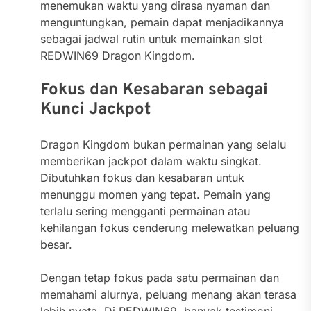
menemukan waktu yang dirasa nyaman dan
menguntungkan, pemain dapat menjadikannya
sebagai jadwal rutin untuk memainkan slot
REDWIN69 Dragon Kingdom.
Fokus dan Kesabaran sebagai
Kunci Jackpot
Dragon Kingdom bukan permainan yang selalu
memberikan jackpot dalam waktu singkat.
Dibutuhkan fokus dan kesabaran untuk
menunggu momen yang tepat. Pemain yang
terlalu sering mengganti permainan atau
kehilangan fokus cenderung melewatkan peluang
besar.
Dengan tetap fokus pada satu permainan dan
memahami alurnya, peluang menang akan terasa