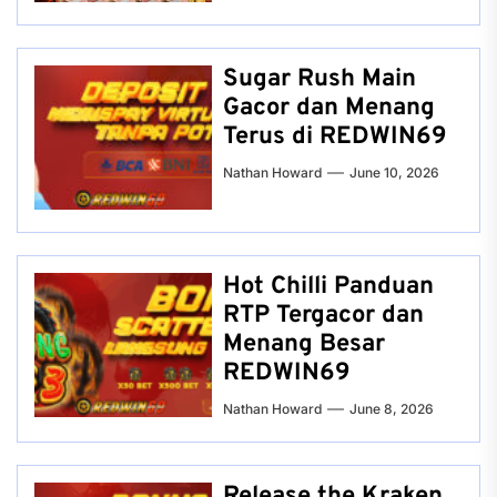
Sugar Rush Main
Gacor dan Menang
Terus di REDWIN69
Nathan Howard
June 10, 2026
Hot Chilli Panduan
RTP Tergacor dan
Menang Besar
REDWIN69
Nathan Howard
June 8, 2026
Release the Kraken