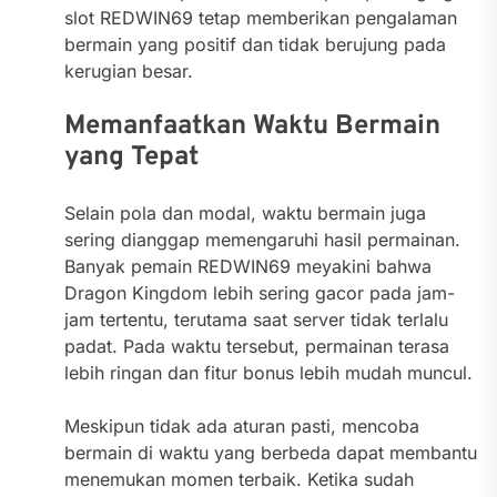
slot REDWIN69 tetap memberikan pengalaman
bermain yang positif dan tidak berujung pada
kerugian besar.
Memanfaatkan Waktu Bermain
yang Tepat
Selain pola dan modal, waktu bermain juga
sering dianggap memengaruhi hasil permainan.
Banyak pemain REDWIN69 meyakini bahwa
Dragon Kingdom lebih sering gacor pada jam-
jam tertentu, terutama saat server tidak terlalu
padat. Pada waktu tersebut, permainan terasa
lebih ringan dan fitur bonus lebih mudah muncul.
Meskipun tidak ada aturan pasti, mencoba
bermain di waktu yang berbeda dapat membantu
menemukan momen terbaik. Ketika sudah