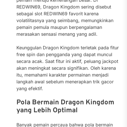
pemain menuju kemenangan besar. Di
REDWIN69, Dragon Kingdom sering disebut
sebagai slot REDWIN69 favorit karena
volatilitasnya yang seimbang, memungkinkan
pemain pemula maupun berpengalaman
merasakan sensasi menang yang adil.
Keunggulan Dragon Kingdom terletak pada fitur
free spin dan pengganda yang dapat muncul
secara acak. Saat fitur ini aktif, peluang jackpot
akan meningkat secara signifikan. Oleh karena
itu, memahami karakter permainan menjadi
langkah awal sebelum menerapkan trik gacor
yang efektif.
Pola Bermain Dragon Kingdom
yang Lebih Optimal
Banyak pemain percaya bahwa pola bermain