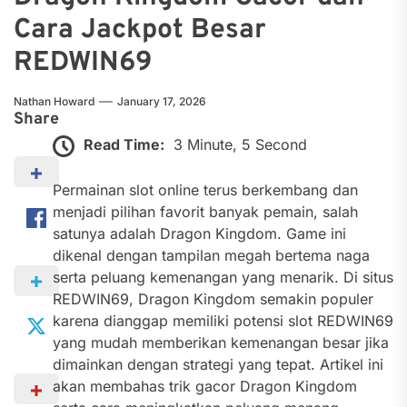
Cara Jackpot Besar
REDWIN69
Nathan Howard
January 17, 2026
Share
Read Time:
3 Minute, 5 Second
Permainan slot online terus berkembang dan
menjadi pilihan favorit banyak pemain, salah
satunya adalah Dragon Kingdom. Game ini
dikenal dengan tampilan megah bertema naga
serta peluang kemenangan yang menarik. Di situs
REDWIN69, Dragon Kingdom semakin populer
karena dianggap memiliki potensi slot REDWIN69
yang mudah memberikan kemenangan besar jika
dimainkan dengan strategi yang tepat. Artikel ini
akan membahas trik gacor Dragon Kingdom