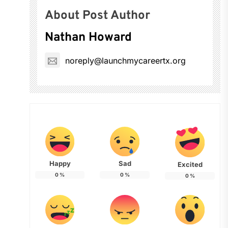
About Post Author
Nathan Howard
noreply@launchmycareertx.org
Happy
Sad
Excited
0
%
0
%
0
%