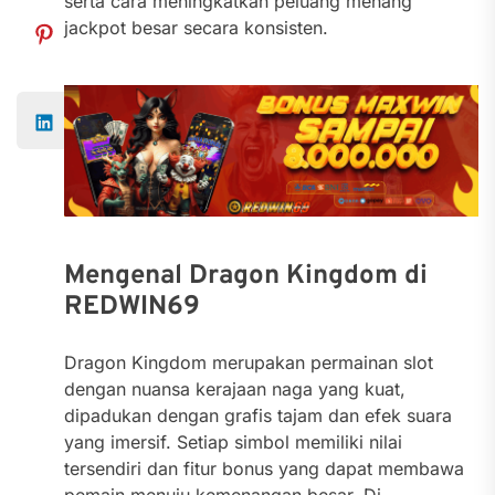
serta cara meningkatkan peluang menang
jackpot besar secara konsisten.
Mengenal Dragon Kingdom di
REDWIN69
Dragon Kingdom merupakan permainan slot
dengan nuansa kerajaan naga yang kuat,
dipadukan dengan grafis tajam dan efek suara
yang imersif. Setiap simbol memiliki nilai
tersendiri dan fitur bonus yang dapat membawa