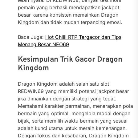
lebih nyata. Di REDWIN69, banyak testimoni
pemain yang berhasil mendapatkan jackpot
besar karena konsisten memainkan Dragon
Kingdom dan tidak mudah terpancing emosi.
Baca Juga:
Hot Chilli RTP Tergacor dan Tips
Menang Besar NEO69
Kesimpulan Trik Gacor Dragon
Kingdom
Dragon Kingdom adalah salah satu slot
REDWIN69 yang memiliki potensi jackpot besar
jika dimainkan dengan strategi yang tepat.
Memahami karakter permainan, menerapkan pola
bermain yang optimal, mengelola modal dengan
bijak, serta memilih waktu bermain yang sesuai
adalah kunci utama untuk meraih kemenangan.
Dengan fokus dan kesabaran, Dragon Kingdom