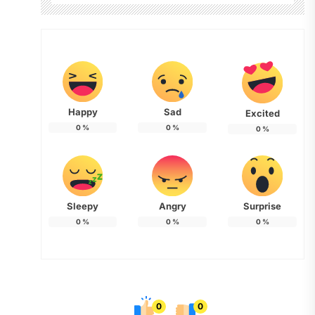
Happy
Sad
Excited
0
%
0
%
0
%
Sleepy
Angry
Surprise
0
%
0
%
0
%
0
0