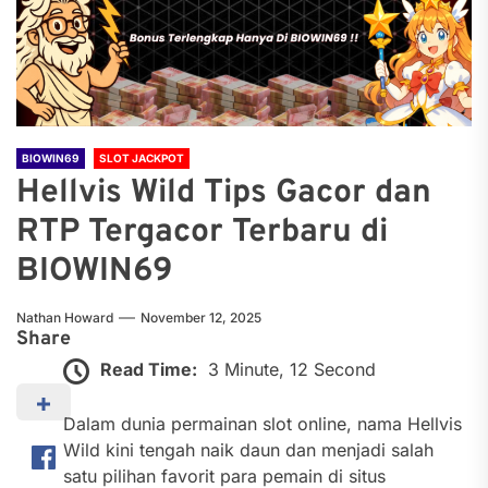
BIOWIN69
SLOT JACKPOT
Hellvis Wild Tips Gacor dan
RTP Tergacor Terbaru di
BIOWIN69
Nathan Howard
November 12, 2025
Share
Read Time:
3 Minute, 12 Second
Dalam dunia permainan slot online, nama Hellvis
Wild kini tengah naik daun dan menjadi salah
satu pilihan favorit para pemain di situs