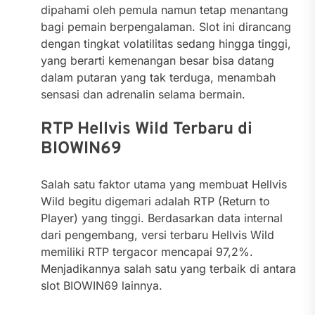
dipahami oleh pemula namun tetap menantang
bagi pemain berpengalaman. Slot ini dirancang
dengan tingkat volatilitas sedang hingga tinggi,
yang berarti kemenangan besar bisa datang
dalam putaran yang tak terduga, menambah
sensasi dan adrenalin selama bermain.
RTP Hellvis Wild Terbaru di
BIOWIN69
Salah satu faktor utama yang membuat Hellvis
Wild begitu digemari adalah RTP (Return to
Player) yang tinggi. Berdasarkan data internal
dari pengembang, versi terbaru Hellvis Wild
memiliki RTP tergacor mencapai 97,2%.
Menjadikannya salah satu yang terbaik di antara
slot BIOWIN69 lainnya.