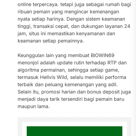
online terpercaya. tetapi juga sebagai rumah bagi
ribuan pemain yang mengincar kemenangan
nyata setiap harinya. Dengan sistem keamanan
tinggi, transaksi cepat, dan dukungan layanan 24
jam, situs ini memastikan kenyamanan dan
keamanan setiap pemainnya.
Keunggulan lain yang membuat BIOWIN69
menonjol adalah update rutin terhadap RTP dan
algoritma permainan, sehingga setiap game,
termasuk Hellvis Wild, selalu memiliki performa
terbaik dan peluang kemenangan yang adil.
Selain itu, promosi harian dan bonus deposit juga
menjadi daya tarik tersendiri bagi pemain baru
maupun lama.