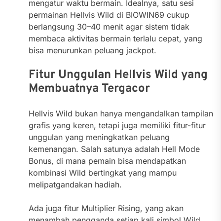
mengatur waktu bermain. Idealnya, satu sesi
permainan Hellvis Wild di BIOWIN69 cukup
berlangsung 30–40 menit agar sistem tidak
membaca aktivitas bermain terlalu cepat, yang
bisa menurunkan peluang jackpot.
Fitur Unggulan Hellvis Wild yang
Membuatnya Tergacor
Hellvis Wild bukan hanya mengandalkan tampilan
grafis yang keren, tetapi juga memiliki fitur-fitur
unggulan yang meningkatkan peluang
kemenangan. Salah satunya adalah Hell Mode
Bonus, di mana pemain bisa mendapatkan
kombinasi Wild bertingkat yang mampu
melipatgandakan hadiah.
Ada juga fitur Multiplier Rising, yang akan
menambah pengganda setiap kali simbol Wild