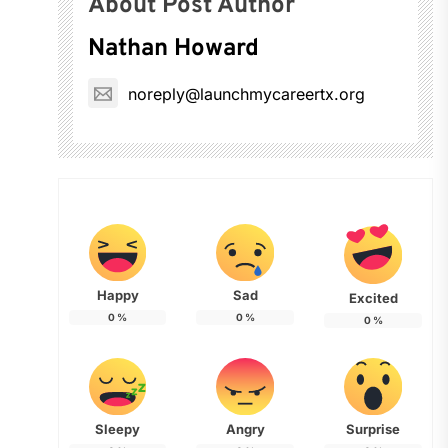
About Post Author
Nathan Howard
noreply@launchmycareertx.org
Happy
Sad
Excited
0
%
0
%
0
%
Sleepy
Angry
Surprise