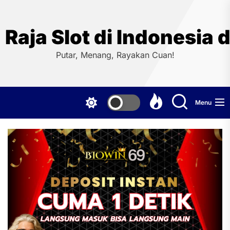
Skip
to
the
Raja Slot di Indonesi
content
Putar, Menang, Rayakan Cuan!
Menu