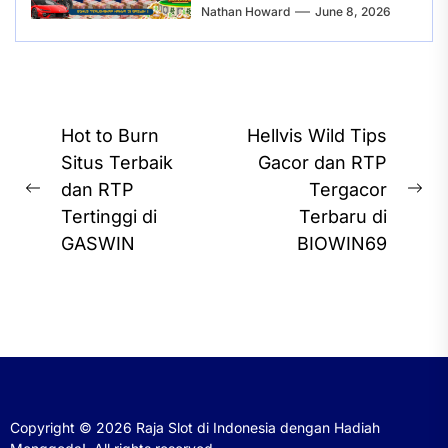
Nathan Howard
June 8, 2026
Post
Hot to Burn
Hellvis Wild Tips
navigation
Situs Terbaik
Gacor dan RTP
dan RTP
Tergacor
Previous
Ne
Tertinggi di
Terbaru di
post:
pos
GASWIN
BIOWIN69
Copyright © 2026
Raja Slot di Indonesia dengan Hadiah