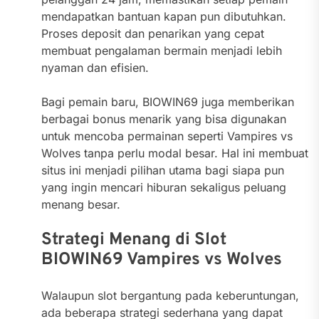
mendapatkan bantuan kapan pun dibutuhkan.
Proses deposit dan penarikan yang cepat
membuat pengalaman bermain menjadi lebih
nyaman dan efisien.
Bagi pemain baru, BIOWIN69 juga memberikan
berbagai bonus menarik yang bisa digunakan
untuk mencoba permainan seperti Vampires vs
Wolves tanpa perlu modal besar. Hal ini membuat
situs ini menjadi pilihan utama bagi siapa pun
yang ingin mencari hiburan sekaligus peluang
menang besar.
Strategi Menang di Slot
BIOWIN69 Vampires vs Wolves
Walaupun slot bergantung pada keberuntungan,
ada beberapa strategi sederhana yang dapat