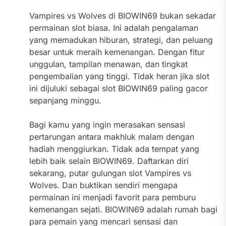
Vampires vs Wolves di BIOWIN69 bukan sekadar
permainan slot biasa. Ini adalah pengalaman
yang memadukan hiburan, strategi, dan peluang
besar untuk meraih kemenangan. Dengan fitur
unggulan, tampilan menawan, dan tingkat
pengembalian yang tinggi. Tidak heran jika slot
ini dijuluki sebagai slot BIOWIN69 paling gacor
sepanjang minggu.
Bagi kamu yang ingin merasakan sensasi
pertarungan antara makhluk malam dengan
hadiah menggiurkan. Tidak ada tempat yang
lebih baik selain BIOWIN69. Daftarkan diri
sekarang, putar gulungan slot Vampires vs
Wolves. Dan buktikan sendiri mengapa
permainan ini menjadi favorit para pemburu
kemenangan sejati. BIOWIN69 adalah rumah bagi
para pemain yang mencari sensasi dan