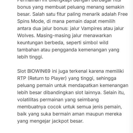
bonus yang membuat peluang menang semakin
besar. Salah satu fitur paling menarik adalah Free
Spins Mode, di mana pemain dapat memilih
antara dua jalur bonus: jalur Vampires atau jalur
Wolves. Masing-masing jalur menawarkan
keuntungan berbeda, seperti simbol wild
tambahan atau pengganda kemenangan yang
lebih tinggi.
Slot BIOWIN69 ini juga terkenal karena memiliki
RTP (Return to Player) yang tinggi, sehingga
peluang pemain untuk mendapatkan kemenangan
lebih besar dibandingkan slot lainnya. Selain itu,
volatilitas permainan yang seimbang
membuatnya cocok untuk semua jenis pemain,
baik yang suka bermain aman maupun mereka
yang mengejar jackpot besar.