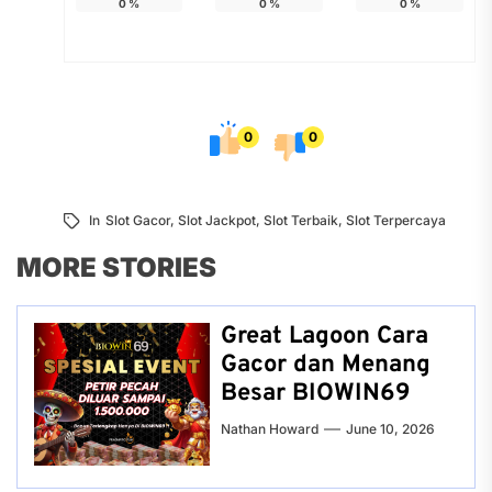
0
%
0
%
0
%
0
0
In
Slot Gacor
,
Slot Jackpot
,
Slot Terbaik
,
Slot Terpercaya
MORE STORIES
Great Lagoon Cara
Gacor dan Menang
Besar BIOWIN69
Nathan Howard
June 10, 2026