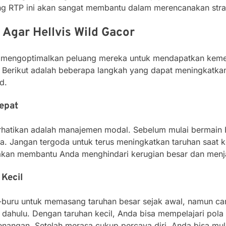
g RTP ini akan sangat membantu dalam merencanakan strat
 Agar Hellvis Wild Gacor
n mengoptimalkan peluang mereka untuk mendapatkan kemen
 Berikut adalah beberapa langkah yang dapat meningkatka
d.
epat
rhatikan adalah manajemen modal. Sebelum mulai bermain He
. Jangan tergoda untuk terus meningkatkan taruhan saat 
s akan membantu Anda menghindari kerugian besar dan men
Kecil
buru untuk memasang taruhan besar sejak awal, namun cara i
ih dahulu. Dengan taruhan kecil, Anda bisa mempelajari po
ngan. Setelah merasa cukup percaya diri, Anda bisa mula