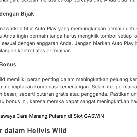
 dengan Bijak
nawarkan fitur Auto Play yang memungkinkan pemain untuk
ka Anda ingin bermain tanpa harus mengklik tombol setiap ka
g sesuai dengan anggaran Anda. Jangan biarkan Auto Play b
langan kontrol atas permainan.
 Bonus
ild memiliki peran penting dalam meningkatkan peluang k
 menciptakan kombinasi kemenangan. Selain itu, permainan
 besar, seperti putaran gratis atau pengganda. Pastikan un
u bonus ini, karena mereka dapat sangat meningkatkan ha
gaways Cara Menang Putaran di Slot GASWIN
r dalam Hellvis Wild