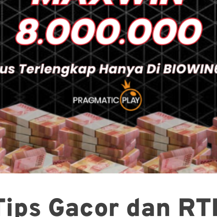
 Tips Gacor dan R