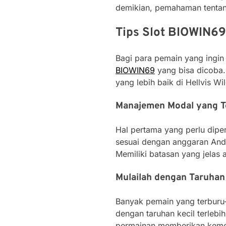
demikian, pemahaman tentan
Tips Slot BIOWIN69
Bagi para pemain yang ingi
BIOWIN69
yang bisa dicoba.
yang lebih baik di Hellvis Wil
Manajemen Modal yang T
Hal pertama yang perlu dipe
sesuai dengan anggaran Anda
Memiliki batasan yang jela
Mulailah dengan Taruhan 
Banyak pemain yang terburu-
dengan taruhan kecil terleb
permainan memberikan kemena