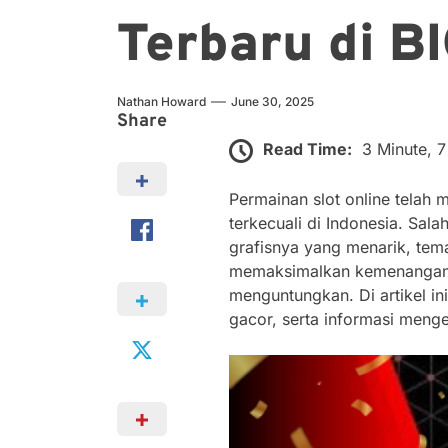
Terbaru di 
Nathan Howard
June 30, 2025
Share
Read Time:
3 Minute, 
Permainan slot online telah 
terkecuali di Indonesia. Sala
grafisnya yang menarik, tem
memaksimalkan kemenangan me
menguntungkan. Di artikel i
gacor, serta informasi meng