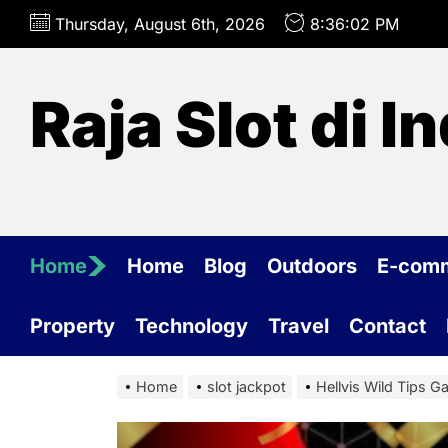
Skip
Thursday, August 6th, 2026
8:36:03 PM
to
the
content
Raja Slot di
Home
Home
Blog
Outdoors
E-com
Property
Technology
Travel
Contact
Home
slot jackpot
Hellvis Wild Tips 