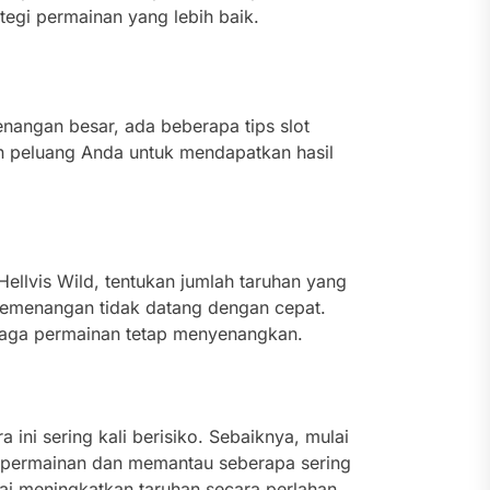
egi permainan yang lebih baik.
angan besar, ada beberapa tips slot
n peluang Anda untuk mendapatkan hasil
llvis Wild, tentukan jumlah taruhan yang
kemenangan tidak datang dengan cepat.
jaga permainan tetap menyenangkan.
ni sering kali berisiko. Sebaiknya, mulai
la permainan dan memantau seberapa sering
i meningkatkan taruhan secara perlahan.