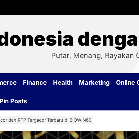
 Indonesia den
Putar, Menang, Rayakan 
merce
Finance
Health
Marketing
Online
Pin Posts
Gacor dan RTP Tergacor Terbaru di BIOWIN69