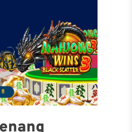
Menang