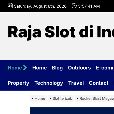
Skip
Saturday, August 8th, 2026
5:57:42 AM
to
the
content
Raja Slot di
Home
Home
Blog
Outdoors
E-com
Property
Technology
Travel
Contact
Home
Slot terbaik
Rocket Blast Mega