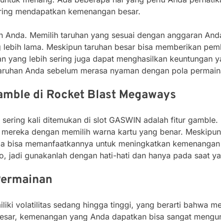
ring mendapatkan kemenangan besar.
uhan Anda. Memilih taruhan yang sesuai dengan anggaran An
lebih lama. Meskipun taruhan besar bisa memberikan pemba
 yang lebih sering juga dapat menghasilkan keuntungan y
taruhan Anda sebelum merasa nyaman dengan pola permain
amble di Rocket Blast Megaways
g sering kali ditemukan di slot GASWIN adalah fitur gamble
reka dengan memilih warna kartu yang benar. Meskipun fi
a bisa memanfaatkannya untuk meningkatkan kemenangan An
iko, jadi gunakanlah dengan hati-hati dan hanya pada saat ya
 Permainan
iki volatilitas sedang hingga tinggi, yang berarti bahwa m
ar, kemenangan yang Anda dapatkan bisa sangat menguntun