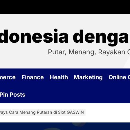
 Indonesia den
Putar, Menang, Rayakan 
merce
Finance
Health
Marketing
Online
Pin Posts
ways Cara Menang Putaran di Slot GASWIN