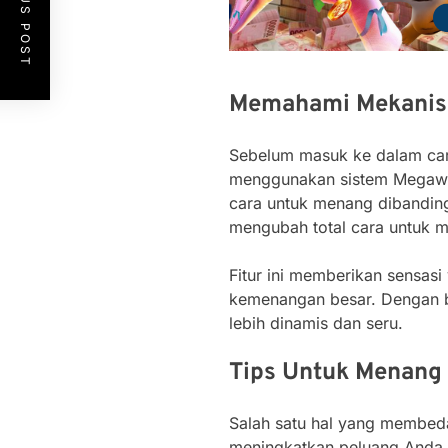
PREVIOUS POST
Memahami Mekanis
Sebelum masuk ke dalam car
menggunakan sistem Megaway
cara untuk menang dibanding
mengubah total cara untuk m
Fitur ini memberikan sensasi
kemenangan besar. Dengan 
lebih dinamis dan seru.
Tips Untuk Menang 
Salah satu hal yang membeda
meningkatkan peluang Anda 