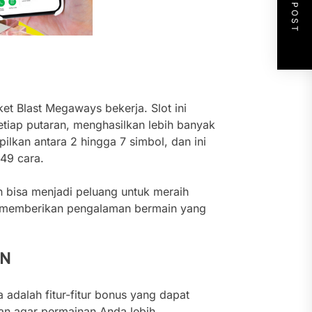
NEXT POST
 Blast Megaways bekerja. Slot ini
iap putaran, menghasilkan lebih banyak
lkan antara 2 hingga 7 simbol, dan ini
49 cara.
an bisa menjadi peluang untuk meraih
s memberikan pengalaman bermain yang
IN
adalah fitur-fitur bonus yang dapat
an agar permainan Anda lebih