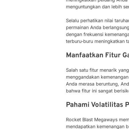
menguntungkan dan lebih se
Selalu perhatikan nilai tar
permainan Anda berlangsung 
dengan frekuensi kemenangan
terburu-buru meningkatkan 
Manfaatkan Fitur G
Salah satu fitur menarik yan
menggandakan kemenangan me
Anda merasa beruntung, And
bahwa fitur ini sangat beris
Pahami Volatilitas
Rocket Blast Megaways memil
mendapatkan kemenangan bes