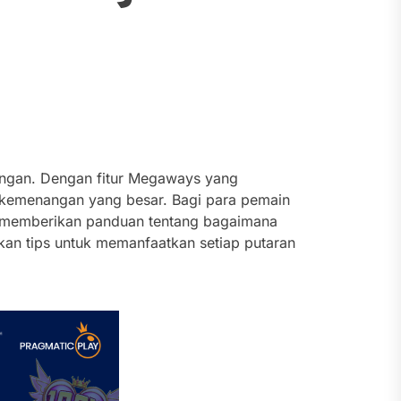
angan. Dengan fitur Megaways yang
 kemenangan yang besar. Bagi para pemain
n memberikan panduan tentang bagaimana
kan tips untuk memanfaatkan setiap putaran