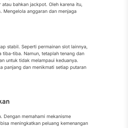
atau bahkan jackpot. Oleh karena itu,
da. Mengelola anggaran dan menjaga
 stabil. Seperti permainan slot lainnya,
iba-tiba. Namun, tetaplah tenang dan
an untuk tidak melampaui keduanya.
 panjang dan menikmati setiap putaran
kan
uan. Dengan memahami mekanisme
a bisa meningkatkan peluang kemenangan