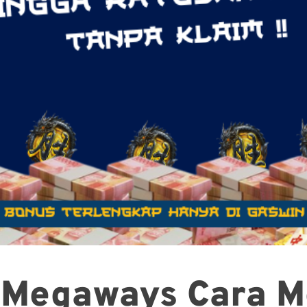
t Megaways Cara 