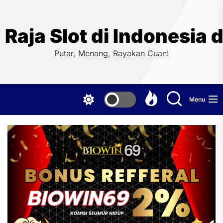
Skip
to
the
Raja Slot di Indonesi
content
Putar, Menang, Rayakan Cuan!
Menu