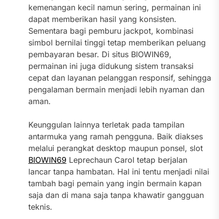
kemenangan kecil namun sering, permainan ini
dapat memberikan hasil yang konsisten.
Sementara bagi pemburu jackpot, kombinasi
simbol bernilai tinggi tetap memberikan peluang
pembayaran besar. Di situs BIOWIN69,
permainan ini juga didukung sistem transaksi
cepat dan layanan pelanggan responsif, sehingga
pengalaman bermain menjadi lebih nyaman dan
aman.
Keunggulan lainnya terletak pada tampilan
antarmuka yang ramah pengguna. Baik diakses
melalui perangkat desktop maupun ponsel, slot
BIOWIN69
Leprechaun Carol tetap berjalan
lancar tanpa hambatan. Hal ini tentu menjadi nilai
tambah bagi pemain yang ingin bermain kapan
saja dan di mana saja tanpa khawatir gangguan
teknis.