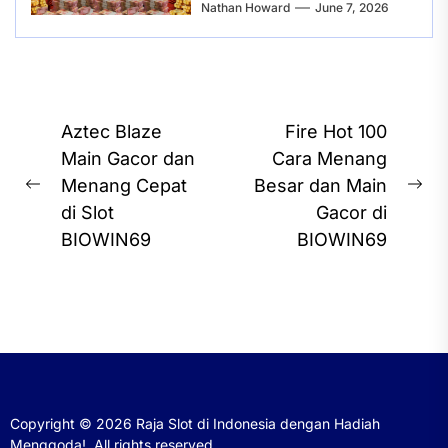
Nathan Howard
June 7, 2026
Post
Aztec Blaze
Fire Hot 100
navigation
Main Gacor dan
Cara Menang
Menang Cepat
Besar dan Main
Previous
Ne
di Slot
Gacor di
post:
pos
BIOWIN69
BIOWIN69
Copyright © 2026
Raja Slot di Indonesia dengan Hadiah
Menggoda!.
All rights reserved.