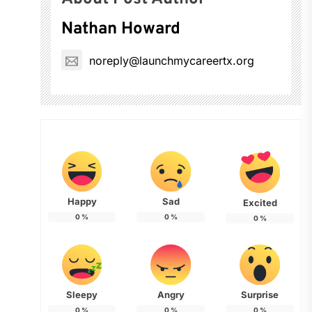
Nathan Howard
noreply@launchmycareertx.org
Happy
Sad
Excited
0
%
0
%
0
%
Sleepy
Angry
Surprise
0
%
0
%
0
%