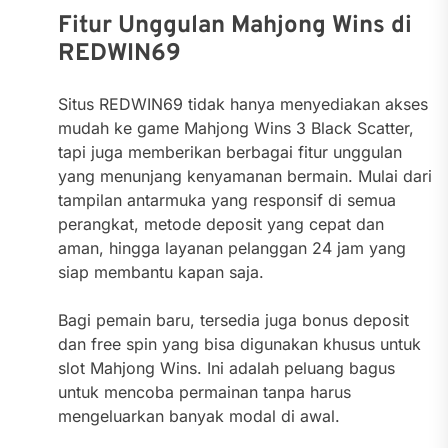
Fitur Unggulan Mahjong Wins di
REDWIN69
Situs REDWIN69 tidak hanya menyediakan akses
mudah ke game Mahjong Wins 3 Black Scatter,
tapi juga memberikan berbagai fitur unggulan
yang menunjang kenyamanan bermain. Mulai dari
tampilan antarmuka yang responsif di semua
perangkat, metode deposit yang cepat dan
aman, hingga layanan pelanggan 24 jam yang
siap membantu kapan saja.
Bagi pemain baru, tersedia juga bonus deposit
dan free spin yang bisa digunakan khusus untuk
slot Mahjong Wins. Ini adalah peluang bagus
untuk mencoba permainan tanpa harus
mengeluarkan banyak modal di awal.