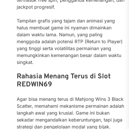
termasuk free spin, pengganda kemenangan, dan
jackpot progresif.
Tampilan grafis yang tajam dan animasi yang
halus membuat game ini nyaman dimainkan
dalam waktu lama. Namun, yang paling
menggoda adalah potensi RTP (Return to Player)
yang tinggi serta volatilitas permainan yang
memungkinkan kemenangan besar dalam waktu
singkat.
Rahasia Menang Terus di Slot
REDWIN69
Agar bisa menang terus di Mahjong Wins 3 Black
Scatter, memahami mekanisme permainan adalah
langkah awal yang krusial. Game ini bukan
sekadar mengandalkan keberuntungan, tapi juga
strategi dan pengelolaan modal yang bijak.