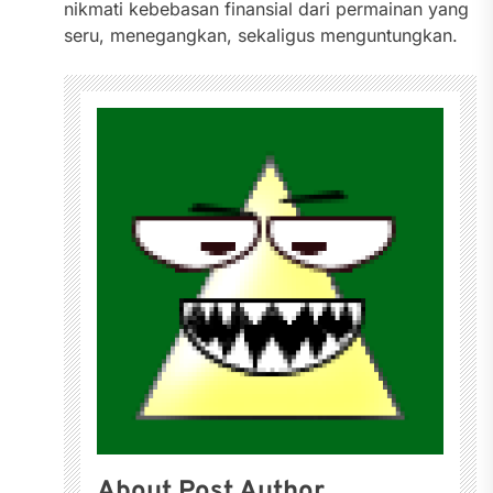
nikmati kebebasan finansial dari permainan yang
seru, menegangkan, sekaligus menguntungkan.
About Post Author