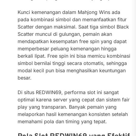
Kunci kemenangan dalam Mahjong Wins ada
pada kombinasi simbol dan memanfaatkan fitur
Scatter dengan maksimal. Saat tiga simbol Black
Scatter muncul di gulungan, pemain akan
mendapatkan kesempatan free spin yang dapat
memperbesar peluang kemenangan hingga
berkali lipat. Free spin ini bisa memicu kombinasi
simbol bernilai tinggi secara otomatis, sehingga
modal kecil pun bisa menghasilkan keuntungan
besar.
Di situs REDWIN69, performa slot ini sangat
optimal karena server yang cepat dan sistem fair
play yang transparan. Banyak pemain yang
melaporkan hasil kemenangan konsisten setelah
memahami pola dan timing yang tepat.