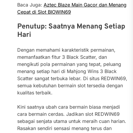
Baca Juga:
Aztec Blaze Main Gacor dan Menang
Cepat di Slot BIOWIN69
Penutup: Saatnya Menang Setiap
Hari
Dengan memahami karakteristik permainan,
memanfaatkan fitur 3 Black Scatter, dan
mengikuti pola permainan yang tepat, peluang
menang setiap hari di Mahjong Wins 3 Black
Scatter sangat terbuka lebar. Di situs REDWIN69,
semua kebutuhan bermain slot tersedia dengan
kualitas terbaik.
Kini saatnya ubah cara bermain biasa menjadi
cara bermain cerdas. Jadikan slot REDWIN69
sebagai senjata utama untuk meraih cuan harian.
Rasakan sendiri sensasi menang terus dan