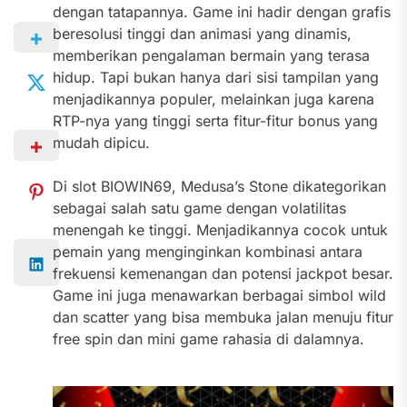
dengan tatapannya. Game ini hadir dengan grafis
beresolusi tinggi dan animasi yang dinamis,
memberikan pengalaman bermain yang terasa
hidup. Tapi bukan hanya dari sisi tampilan yang
menjadikannya populer, melainkan juga karena
RTP-nya yang tinggi serta fitur-fitur bonus yang
mudah dipicu.
Di slot BIOWIN69, Medusa’s Stone dikategorikan
sebagai salah satu game dengan volatilitas
menengah ke tinggi. Menjadikannya cocok untuk
pemain yang menginginkan kombinasi antara
frekuensi kemenangan dan potensi jackpot besar.
Game ini juga menawarkan berbagai simbol wild
dan scatter yang bisa membuka jalan menuju fitur
free spin dan mini game rahasia di dalamnya.