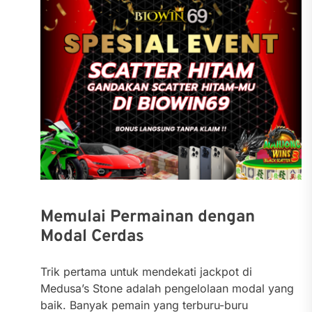
Memulai Permainan dengan
Modal Cerdas
Trik pertama untuk mendekati jackpot di
Medusa’s Stone adalah pengelolaan modal yang
baik. Banyak pemain yang terburu-buru