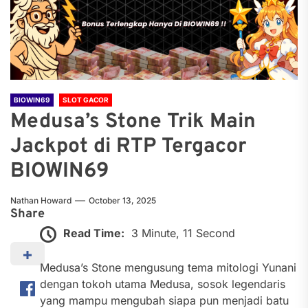
BIOWIN69
SLOT GACOR
Medusa’s Stone Trik Main
Jackpot di RTP Tergacor
BIOWIN69
Nathan Howard
October 13, 2025
Share
Read Time:
3 Minute, 11 Second
Medusa’s Stone mengusung tema mitologi Yunani
dengan tokoh utama Medusa, sosok legendaris
yang mampu mengubah siapa pun menjadi batu