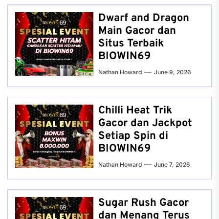
Dwarf and Dragon
Main Gacor dan
Situs Terbaik
BIOWIN69
Nathan Howard
June 9, 2026
Chilli Heat Trik
Gacor dan Jackpot
Setiap Spin di
BIOWIN69
Nathan Howard
June 7, 2026
Sugar Rush Gacor
dan Menang Terus