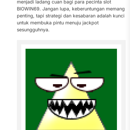
menjadi ladang cuan bagi para pecinta slot
BIOWIN69. Jangan lupa, keberuntungan memang
penting, tapi strategi dan kesabaran adalah kunci
untuk membuka pintu menuju jackpot
sesungguhnya.