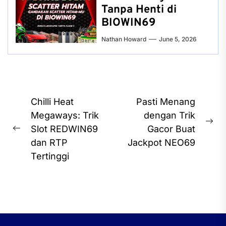
Tanpa Henti di
BIOWIN69
Nathan Howard
June 5, 2026
Post
Chilli Heat
Pasti Menang
navigation
Megaways: Trik
dengan Trik
Ne
Slot REDWIN69
Gacor Buat
Previous
pos
dan RTP
Jackpot NEO69
post:
Tertinggi