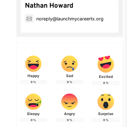
Nathan Howard
noreply@launchmycareertx.org
Happy
Sad
Excited
0
%
0
%
0
%
Sleepy
Angry
Surprise
0
%
0
%
0
%