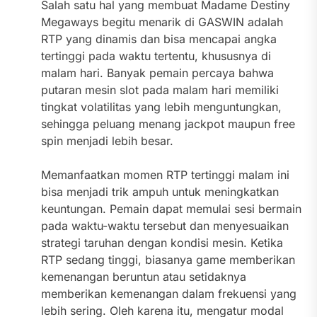
Salah satu hal yang membuat Madame Destiny
Megaways begitu menarik di GASWIN adalah
RTP yang dinamis dan bisa mencapai angka
tertinggi pada waktu tertentu, khususnya di
malam hari. Banyak pemain percaya bahwa
putaran mesin slot pada malam hari memiliki
tingkat volatilitas yang lebih menguntungkan,
sehingga peluang menang jackpot maupun free
spin menjadi lebih besar.
Memanfaatkan momen RTP tertinggi malam ini
bisa menjadi trik ampuh untuk meningkatkan
keuntungan. Pemain dapat memulai sesi bermain
pada waktu-waktu tersebut dan menyesuaikan
strategi taruhan dengan kondisi mesin. Ketika
RTP sedang tinggi, biasanya game memberikan
kemenangan beruntun atau setidaknya
memberikan kemenangan dalam frekuensi yang
lebih sering. Oleh karena itu, mengatur modal