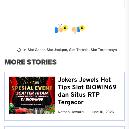
0
0
In
Slot Gacor
,
Slot Jackpot
,
Slot Terbaik
,
Slot Terpercaya
MORE STORIES
Jokers Jewels Hot
Tips Slot BIOWIN69
dan Situs RTP
Tergacor
Nathan Howard
June 10, 2026