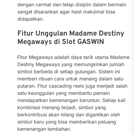
dengan cermat dan tetap disiplin dalam bermain
sangat disarankan agar hasil maksimal bisa
didapatkan.
Fitur Unggulan Madame Destiny
Megaways di Slot GASWIN
Fitur Megaways adalah daya tarik utama Madame
Destiny Megaways yang memungkinkan jumlah
simbol berbeda di setiap gulungan. Sistem ini
memberi ribuan cara untuk menang dalam satu
putaran. Fitur cascading reels juga menjadi salah
satu keunggulan yang membantu pemain
mendapatkan kemenangan beruntun. Setiap kali
kombinasi menang terjadi, simbol yang
berkontribusi akan hilang dan digantikan oleh
simbol baru yang bisa memberikan peluang
kemenangan tambahan.