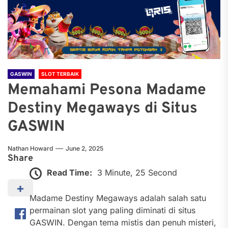
GASWIN
SLOT TERBAIK
Memahami Pesona Madame
Destiny Megaways di Situs
GASWIN
Nathan Howard
June 2, 2025
Share
Read Time:
3 Minute, 25 Second
Madame Destiny Megaways adalah salah satu
permainan slot yang paling diminati di situs
GASWIN. Dengan tema mistis dan penuh misteri,