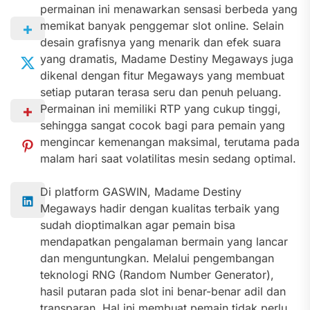
permainan ini menawarkan sensasi berbeda yang
memikat banyak penggemar slot online. Selain
desain grafisnya yang menarik dan efek suara
yang dramatis, Madame Destiny Megaways juga
dikenal dengan fitur Megaways yang membuat
setiap putaran terasa seru dan penuh peluang.
Permainan ini memiliki RTP yang cukup tinggi,
sehingga sangat cocok bagi para pemain yang
mengincar kemenangan maksimal, terutama pada
malam hari saat volatilitas mesin sedang optimal.
Di platform GASWIN, Madame Destiny
Megaways hadir dengan kualitas terbaik yang
sudah dioptimalkan agar pemain bisa
mendapatkan pengalaman bermain yang lancar
dan menguntungkan. Melalui pengembangan
teknologi RNG (Random Number Generator),
hasil putaran pada slot ini benar-benar adil dan
transparan. Hal ini membuat pemain tidak perlu