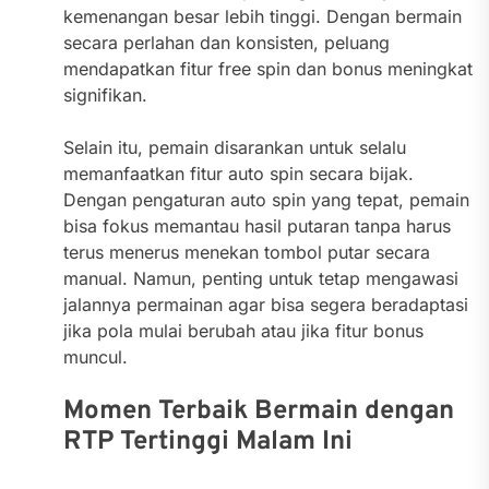
kemenangan besar lebih tinggi. Dengan bermain
secara perlahan dan konsisten, peluang
mendapatkan fitur free spin dan bonus meningkat
signifikan.
Selain itu, pemain disarankan untuk selalu
memanfaatkan fitur auto spin secara bijak.
Dengan pengaturan auto spin yang tepat, pemain
bisa fokus memantau hasil putaran tanpa harus
terus menerus menekan tombol putar secara
manual. Namun, penting untuk tetap mengawasi
jalannya permainan agar bisa segera beradaptasi
jika pola mulai berubah atau jika fitur bonus
muncul.
Momen Terbaik Bermain dengan
RTP Tertinggi Malam Ini