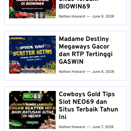
BIOWIN69
Nathan Howard
June 9, 2026
Madame Destiny
Megaways Gacor
dan RTP Tertinggi
GASWIN
Nathan Howard
June 8, 2026
Cowboys Gold Tips
Slot NEO69 dan
Situs Terbaik Tahun
Ini
Nathan Howard
June 7, 2026