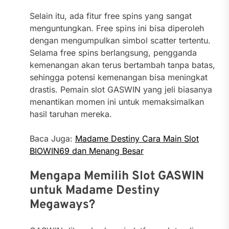
Selain itu, ada fitur free spins yang sangat
menguntungkan. Free spins ini bisa diperoleh
dengan mengumpulkan simbol scatter tertentu.
Selama free spins berlangsung, pengganda
kemenangan akan terus bertambah tanpa batas,
sehingga potensi kemenangan bisa meningkat
drastis. Pemain slot GASWIN yang jeli biasanya
menantikan momen ini untuk memaksimalkan
hasil taruhan mereka.
Baca Juga:
Madame Destiny Cara Main Slot
BIOWIN69 dan Menang Besar
Mengapa Memilih Slot GASWIN
untuk Madame Destiny
Megaways?