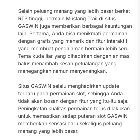
Selain peluang menang yang lebih besar berkat
RTP tinggi, bermain Mustang Trail di situs
GASWIN juga memberikan berbagai keuntungan
lain. Pertama, Anda bisa menikmati permainan
dengan grafis yang menarik dan fitur interaktif
yang membuat pengalaman bermain lebih seru.
Tema kuda liar yang dihadirkan dengan animasi
halus menambah kesan petualangan yang
menegangkan namun menyenangkan.
Situs GASWIN selalu menghadirkan update
terbaru pada permainan slot, sehingga Anda
tidak akan bosan dengan fitur yang itu-itu saja.
Peningkatan kualitas permainan terus dilakukan
untuk memastikan setiap putaran slot GASWIN
memberikan sensasi baru sekaligus peluang
menang yang lebih besar.