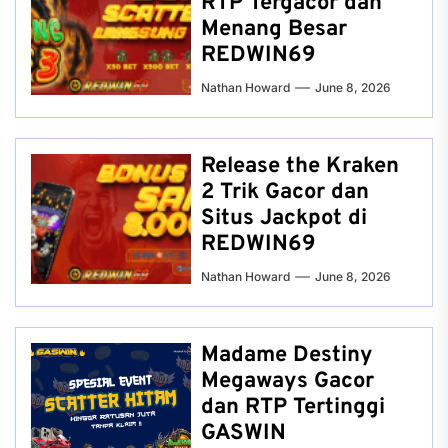
RTP Tergacor dan
Menang Besar
REDWIN69
Nathan Howard
June 8, 2026
Release the Kraken
2 Trik Gacor dan
Situs Jackpot di
REDWIN69
Nathan Howard
June 8, 2026
Madame Destiny
Megaways Gacor
dan RTP Tertinggi
GASWIN