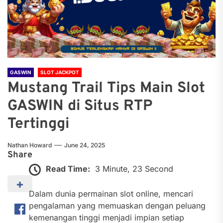
GASWIN
SLOT JACKPOT
Mustang Trail Tips Main Slot
GASWIN di Situs RTP
Tertinggi
Nathan Howard
June 24, 2025
Share
Read Time:
3 Minute, 23 Second
Dalam dunia permainan slot online, mencari
pengalaman yang memuaskan dengan peluang
kemenangan tinggi menjadi impian setiap