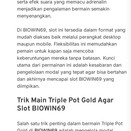
serta efek suara yang memacu adrenalin
menjadikan pengalaman bermain semakin
menyenangkan.
Di BIOWIN69, slot ini tersedia dalam format yang
mudah diakses baik melalui perangkat desktop
maupun mobile. Fleksibilitas ini memudahkan
pemain untuk kapan saja mencoba
keberuntungan mereka tanpa batasan. Kunci
utama dari permainan ini adalah kesabaran dan
pengelolaan modal yang tepat agar bisa bertahan
dan akhirnya mencapai slot BIOWIN69 yang
diimpikan.
Trik Main Triple Pot Gold Agar
Slot BIOWIN69
Salah satu trik penting dalam bermain Triple Pot
Gold di
BIOWIN69
adalah mengelola modal