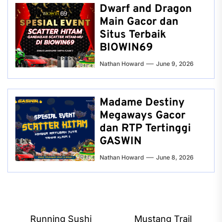
Dwarf and Dragon
Main Gacor dan
Situs Terbaik
BIOWIN69
Nathan Howard
June 9, 2026
Madame Destiny
Megaways Gacor
dan RTP Tertinggi
GASWIN
Nathan Howard
June 8, 2026
Post
Running Sushi
Mustang Trail