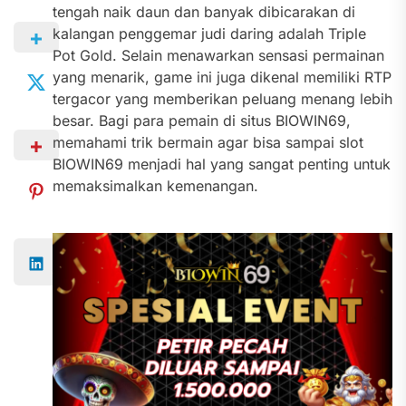
tengah naik daun dan banyak dibicarakan di
kalangan penggemar judi daring adalah Triple
Pot Gold. Selain menawarkan sensasi permainan
yang menarik, game ini juga dikenal memiliki RTP
tergacor yang memberikan peluang menang lebih
besar. Bagi para pemain di situs BIOWIN69,
memahami trik bermain agar bisa sampai slot
BIOWIN69 menjadi hal yang sangat penting untuk
memaksimalkan kemenangan.