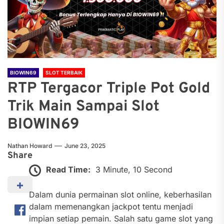
BIOWIN69
SLOT TERBAIK
RTP Tergacor Triple Pot Gold
Trik Main Sampai Slot
BIOWIN69
Nathan Howard
June 23, 2025
Share
Read Time:
3 Minute, 10 Second
Dalam dunia permainan slot online, keberhasilan
dalam memenangkan jackpot tentu menjadi
impian setiap pemain. Salah satu game slot yang