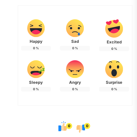
Happy
Sad
Excited
0
%
0
%
0
%
Sleepy
Angry
Surprise
0
%
0
%
0
%
0
0