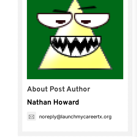
About Post Author
Nathan Howard
noreply@launchmycareertx.org