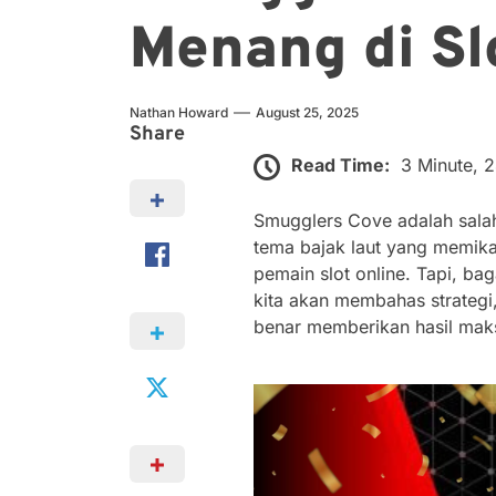
Menang di S
Nathan Howard
August 25, 2025
Share
Read Time:
3 Minute, 
Smugglers Cove adalah salah
tema bajak laut yang memika
pemain slot online. Tapi, b
kita akan membahas strategi
benar memberikan hasil mak