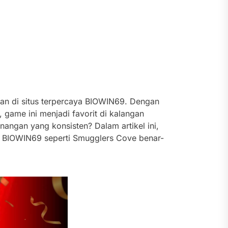
an di situs terpercaya BIOWIN69. Dengan
game ini menjadi favorit di kalangan
angan yang konsisten? Dalam artikel ini,
ot BIOWIN69 seperti Smugglers Cove benar-