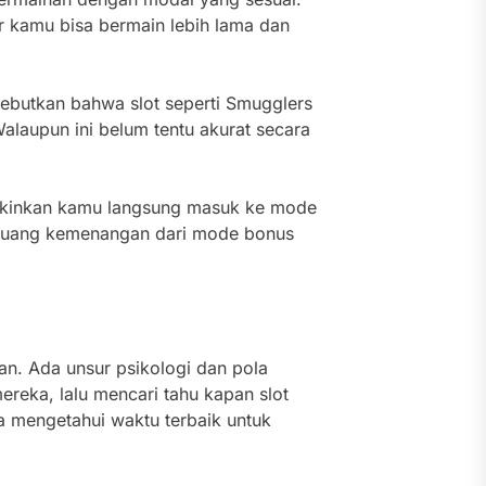
ar kamu bisa bermain lebih lama dan
ebutkan bahwa slot seperti Smugglers
 Walaupun ini belum tentu akurat secara
ungkinkan kamu langsung masuk ke mode
eluang kemenangan dari mode bonus
n. Ada unsur psikologi dan pola
reka, lalu mencari tahu kapan slot
a mengetahui waktu terbaik untuk