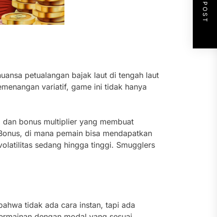
NEXT POST
ansa petualangan bajak laut di tengah laut
menangan variatif, game ini tidak hanya
r, dan bonus multiplier yang membuat
 Bonus, di mana pemain bisa mendapatkan
latilitas sedang hingga tinggi. Smugglers
hwa tidak ada cara instan, tapi ada
permainan dengan modal yang sesuai.