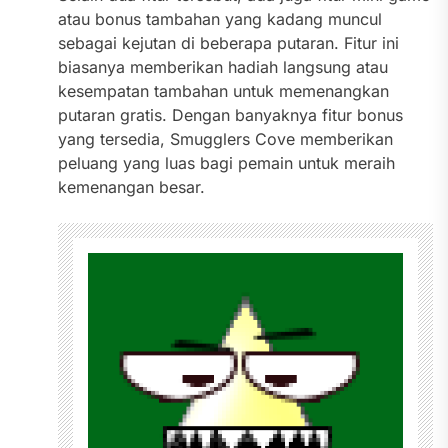
atau bonus tambahan yang kadang muncul
sebagai kejutan di beberapa putaran. Fitur ini
biasanya memberikan hadiah langsung atau
kesempatan tambahan untuk memenangkan
putaran gratis. Dengan banyaknya fitur bonus
yang tersedia, Smugglers Cove memberikan
peluang yang luas bagi pemain untuk meraih
kemenangan besar.