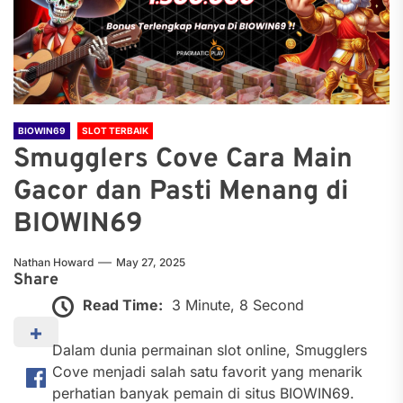
BIOWIN69
SLOT TERBAIK
Smugglers Cove Cara Main
Gacor dan Pasti Menang di
BIOWIN69
Nathan Howard
May 27, 2025
Share
Read Time:
3 Minute, 8 Second
Dalam dunia permainan slot online, Smugglers
Cove menjadi salah satu favorit yang menarik
perhatian banyak pemain di situs BIOWIN69.