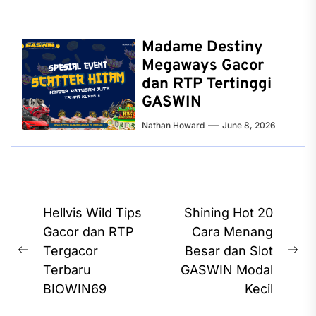
Madame Destiny
Megaways Gacor
dan RTP Tertinggi
GASWIN
Nathan Howard
June 8, 2026
Post
Hellvis Wild Tips
Shining Hot 20
navigation
Gacor dan RTP
Cara Menang
Tergacor
Besar dan Slot
Previous
Ne
Terbaru
GASWIN Modal
post:
pos
BIOWIN69
Kecil