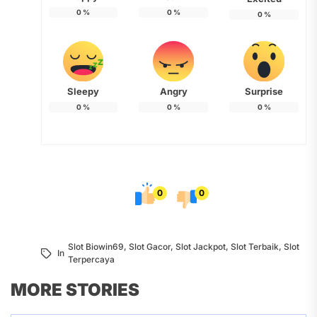
0
%
0
%
0
%
Sleepy
Angry
Surprise
0
%
0
%
0
%
0
0
Slot Biowin69
,
Slot Gacor
,
Slot Jackpot
,
Slot Terbaik
,
Slot
In
Terpercaya
MORE STORIES