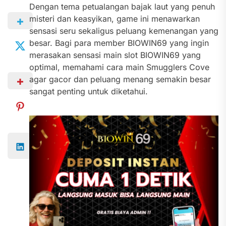
Dengan tema petualangan bajak laut yang penuh
misteri dan keasyikan, game ini menawarkan
sensasi seru sekaligus peluang kemenangan yang
besar. Bagi para member BIOWIN69 yang ingin
merasakan sensasi main slot BIOWIN69 yang
optimal, memahami cara main Smugglers Cove
agar gacor dan peluang menang semakin besar
sangat penting untuk diketahui.