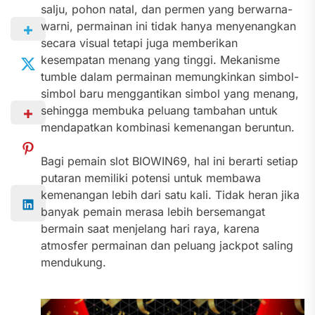
salju, pohon natal, dan permen yang berwarna-
warni, permainan ini tidak hanya menyenangkan
secara visual tetapi juga memberikan
kesempatan menang yang tinggi. Mekanisme
tumble dalam permainan memungkinkan simbol-
simbol baru menggantikan simbol yang menang,
sehingga membuka peluang tambahan untuk
mendapatkan kombinasi kemenangan beruntun.
Bagi pemain slot BIOWIN69, hal ini berarti setiap
putaran memiliki potensi untuk membawa
kemenangan lebih dari satu kali. Tidak heran jika
banyak pemain merasa lebih bersemangat
bermain saat menjelang hari raya, karena
atmosfer permainan dan peluang jackpot saling
mendukung.