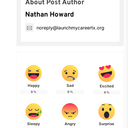
About Post Author
Nathan Howard
noreply@launchmycareertx.org
Happy
Sad
Excited
0
%
0
%
0
%
Sleepy
Angry
Surprise