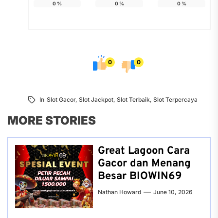
0
%
0
%
0
%
0
0
In
Slot Gacor
,
Slot Jackpot
,
Slot Terbaik
,
Slot Terpercaya
MORE STORIES
Great Lagoon Cara
Gacor dan Menang
Besar BIOWIN69
Nathan Howard
June 10, 2026