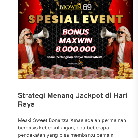
Strategi Menang Jackpot di Hari
Raya
Meski Sweet Bonanza Xmas adalah permainan
berbasis keberuntungan, ada beberapa
pendekatan yang bisa membantu pemain