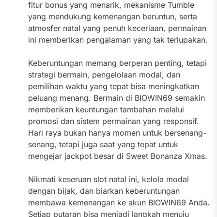
fitur bonus yang menarik, mekanisme Tumble
yang mendukung kemenangan beruntun, serta
atmosfer natal yang penuh keceriaan, permainan
ini memberikan pengalaman yang tak terlupakan.
Keberuntungan memang berperan penting, tetapi
strategi bermain, pengelolaan modal, dan
pemilihan waktu yang tepat bisa meningkatkan
peluang menang. Bermain di BIOWIN69 semakin
memberikan keuntungan tambahan melalui
promosi dan sistem permainan yang responsif.
Hari raya bukan hanya momen untuk bersenang-
senang, tetapi juga saat yang tepat untuk
mengejar jackpot besar di Sweet Bonanza Xmas.
Nikmati keseruan slot natal ini, kelola modal
dengan bijak, dan biarkan keberuntungan
membawa kemenangan ke akun BIOWIN69 Anda.
Setiap putaran bisa menjadi langkah menuju