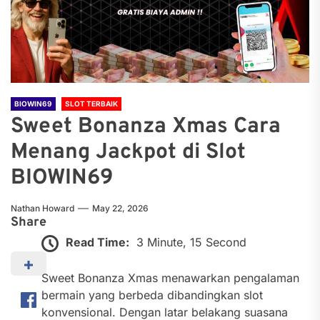
BIOWIN69
SLOT TERBAIK
Sweet Bonanza Xmas Cara
Menang Jackpot di Slot
BIOWIN69
Nathan Howard
May 22, 2026
Share
Read Time:
3 Minute, 15 Second
Sweet Bonanza Xmas menawarkan pengalaman
bermain yang berbeda dibandingkan slot
konvensional. Dengan latar belakang suasana