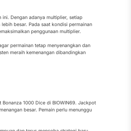
n ini. Dengan adanya multiplier, setiap
lebih besar. Pada saat kondisi permainan
maksimalkan penggunaan multiplier.
 agar permainan tetap menyenangkan dan
sisten meraih kemenangan dibandingkan
et Bonanza 1000 Dice di BIOWIN69. Jackpot
emenangan besar. Pemain perlu menunggu
ampuan dan terus mencoba strategi baru