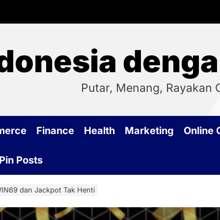
 Indonesia den
Putar, Menang, Rayakan 
merce
Finance
Health
Marketing
Online
Pin Posts
WIN69 dan Jackpot Tak Henti