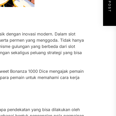
NEXT POST
ik dengan inovasi modern. Dalam slot
 serta permen yang menggoda. Tidak hanya
isme gulungan yang berbeda dari slot
an sekaligus peluang strategi yang bisa
Sweet Bonanza 1000 Dice mengajak pemain
gi para pemain untuk memahami cara kerja
a pendekatan yang bisa dilakukan oleh
sebagai bentuk pengenalan pola permainan.