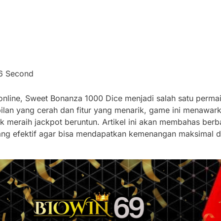
16 Second
online, Sweet Bonanza 1000 Dice menjadi salah satu perma
ilan yang cerah dan fitur yang menarik, game ini menawa
uk meraih jackpot beruntun. Artikel ini akan membahas be
ang efektif agar bisa mendapatkan kemenangan maksimal d