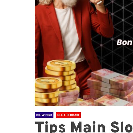
BIOWIN69
SLOT TERBAIK
Tips Main Sl