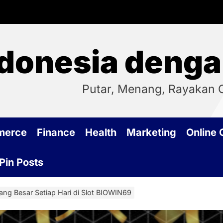
 Indonesia den
Putar, Menang, Rayakan 
merce
Finance
Health
Marketing
Online
Pin Posts
ang Besar Setiap Hari di Slot BIOWIN69