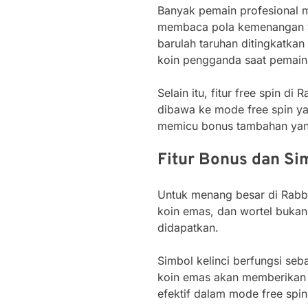
Banyak pemain profesional m
membaca pola kemenangan ya
barulah taruhan ditingkatkan
koin pengganda saat pemain 
Selain itu, fitur free spin di
dibawa ke mode free spin ya
memicu bonus tambahan yang 
Fitur Bonus dan Si
Untuk menang besar di Rabbi
koin emas, dan wortel bukan
didapatkan.
Simbol kelinci berfungsi se
koin emas akan memberikan n
efektif dalam mode free spi