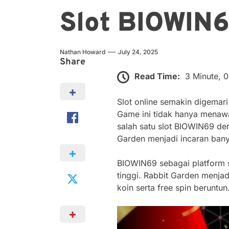
Slot BIOWIN
Nathan Howard
July 24, 2025
Share
Read Time:
3 Minute, 
Slot online semakin digemar
Game ini tidak hanya menawa
salah satu slot BIOWIN69 de
Garden menjadi incaran bany
BIOWIN69 sebagai platform 
tinggi. Rabbit Garden menjadi
koin serta free spin berunt