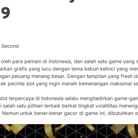
69
0 Second
i oleh para pemain di Indonesia, dan salah satu game yang
rkan grafis yang lucu dengan tema kebun kelinci yang men
ngan peluang menang besar. Dengan tampilan yang fresh d
ak pecinta slot yang ingin meraih kemenangan maksimal set
slot terpercaya di Indonesia selalu menghadirkan game-ga
 salah satu pilihan terbaik berkat tingkat volatilitas menen
un. Namun untuk benar-benar gacor di game ini, dibutuhkan