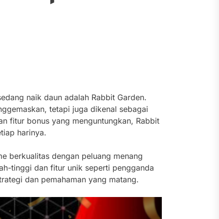
 sedang naik daun adalah Rabbit Garden.
ggemaskan, tetapi juga dikenal sebagai
an fitur bonus yang menguntungkan, Rabbit
iap harinya.
me berkualitas dengan peluang menang
gah-tinggi dan fitur unik seperti pengganda
 strategi dan pemahaman yang matang.