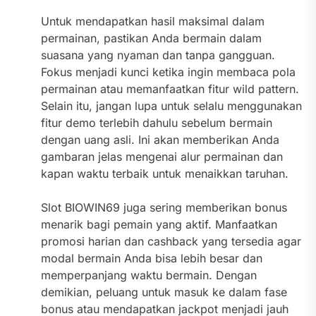
Untuk mendapatkan hasil maksimal dalam
permainan, pastikan Anda bermain dalam
suasana yang nyaman dan tanpa gangguan.
Fokus menjadi kunci ketika ingin membaca pola
permainan atau memanfaatkan fitur wild pattern.
Selain itu, jangan lupa untuk selalu menggunakan
fitur demo terlebih dahulu sebelum bermain
dengan uang asli. Ini akan memberikan Anda
gambaran jelas mengenai alur permainan dan
kapan waktu terbaik untuk menaikkan taruhan.
Slot BIOWIN69 juga sering memberikan bonus
menarik bagi pemain yang aktif. Manfaatkan
promosi harian dan cashback yang tersedia agar
modal bermain Anda bisa lebih besar dan
memperpanjang waktu bermain. Dengan
demikian, peluang untuk masuk ke dalam fase
bonus atau mendapatkan jackpot menjadi jauh