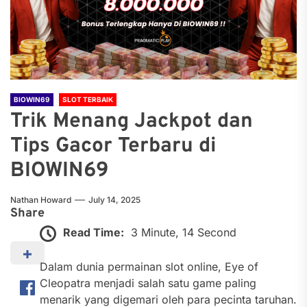
BIOWIN69
SLOT TERBAIK
Trik Menang Jackpot dan
Tips Gacor Terbaru di
BIOWIN69
Nathan Howard
July 14, 2025
Share
Read Time:
3 Minute, 14 Second
Dalam dunia permainan slot online, Eye of
Cleopatra menjadi salah satu game paling
menarik yang digemari oleh para pecinta taruhan.