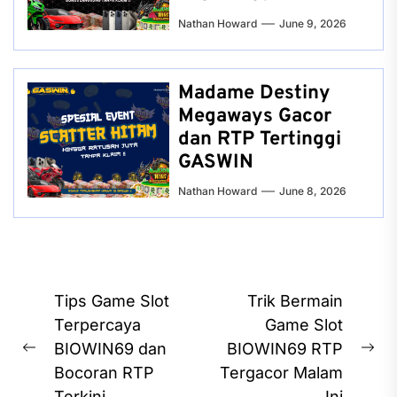
Nathan Howard
June 9, 2026
Madame Destiny
Megaways Gacor
dan RTP Tertinggi
GASWIN
Nathan Howard
June 8, 2026
Post
Tips Game Slot
Trik Bermain
navigation
Terpercaya
Game Slot
BIOWIN69 dan
BIOWIN69 RTP
Previous
Ne
Bocoran RTP
Tergacor Malam
post:
pos
Terkini
Ini