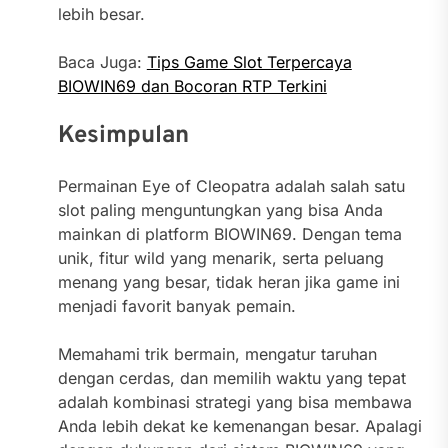
lebih besar.
Baca Juga:
Tips Game Slot Terpercaya
BIOWIN69 dan Bocoran RTP Terkini
Kesimpulan
Permainan Eye of Cleopatra adalah salah satu
slot paling menguntungkan yang bisa Anda
mainkan di platform BIOWIN69. Dengan tema
unik, fitur wild yang menarik, serta peluang
menang yang besar, tidak heran jika game ini
menjadi favorit banyak pemain.
Memahami trik bermain, mengatur taruhan
dengan cerdas, dan memilih waktu yang tepat
adalah kombinasi strategi yang bisa membawa
Anda lebih dekat ke kemenangan besar. Apalagi