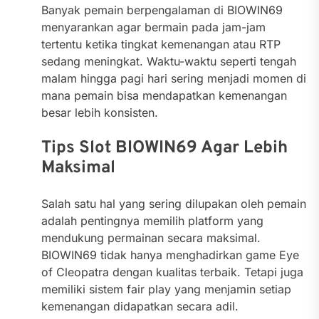
Banyak pemain berpengalaman di BIOWIN69
menyarankan agar bermain pada jam-jam
tertentu ketika tingkat kemenangan atau RTP
sedang meningkat. Waktu-waktu seperti tengah
malam hingga pagi hari sering menjadi momen di
mana pemain bisa mendapatkan kemenangan
besar lebih konsisten.
Tips Slot BIOWIN69 Agar Lebih
Maksimal
Salah satu hal yang sering dilupakan oleh pemain
adalah pentingnya memilih platform yang
mendukung permainan secara maksimal.
BIOWIN69 tidak hanya menghadirkan game Eye
of Cleopatra dengan kualitas terbaik. Tetapi juga
memiliki sistem fair play yang menjamin setiap
kemenangan didapatkan secara adil.