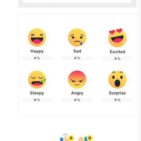
Happy
Sad
Excited
0
%
0
%
0
%
Sleepy
Angry
Surprise
0
%
0
%
0
%
0
0