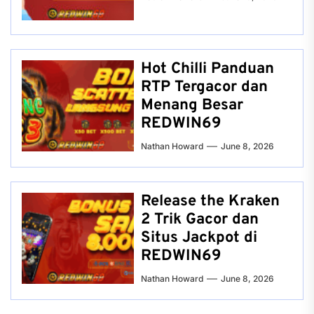
Hot Chilli Panduan
RTP Tergacor dan
Menang Besar
REDWIN69
Nathan Howard
June 8, 2026
Release the Kraken
2 Trik Gacor dan
Situs Jackpot di
REDWIN69
Nathan Howard
June 8, 2026