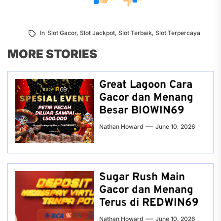
In
Slot Gacor
,
Slot Jackpot
,
Slot Terbaik
,
Slot Terpercaya
MORE STORIES
Great Lagoon Cara
Gacor dan Menang
Besar BIOWIN69
Nathan Howard
June 10, 2026
Sugar Rush Main
Gacor dan Menang
Terus di REDWIN69
Nathan Howard
June 10, 2026