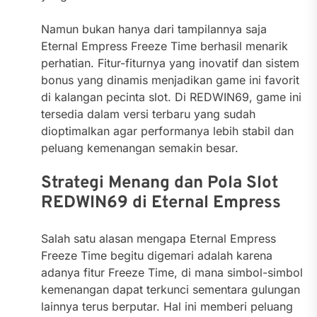
Namun bukan hanya dari tampilannya saja
Eternal Empress Freeze Time berhasil menarik
perhatian. Fitur-fiturnya yang inovatif dan sistem
bonus yang dinamis menjadikan game ini favorit
di kalangan pecinta slot. Di REDWIN69, game ini
tersedia dalam versi terbaru yang sudah
dioptimalkan agar performanya lebih stabil dan
peluang kemenangan semakin besar.
Strategi Menang dan Pola Slot
REDWIN69 di Eternal Empress
Salah satu alasan mengapa Eternal Empress
Freeze Time begitu digemari adalah karena
adanya fitur Freeze Time, di mana simbol-simbol
kemenangan dapat terkunci sementara gulungan
lainnya terus berputar. Hal ini memberi peluang