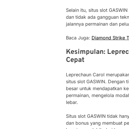
Selain itu, situs slot GASWI
dan tidak ada gangguan tekn
jalannya permainan dan pel
Baca Juga:
Diamond Strike 
Kesimpulan: Leprec
Cepat
Leprechaun Carol merupakan 
situs slot GASWIN. Dengan t
besar untuk mendapatkan kem
permainan, mengelola modal
lebar.
Situs slot GASWIN tidak han
dan bonus yang membuat pen