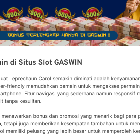
n di Situs Slot GASWIN
uat Leprechaun Carol semakin diminati adalah kenyamanan 
r-friendly memudahkan pemain untuk mengakses permainan 
artphone. Fitur navigasi yang sederhana namun responsif
 tanpa kesulitan.
 menawarkan bonus dan promosi yang menarik bagi para p
 tetapi juga memberikan kesempatan tambahan untuk mem
ol memiliki peluang yang lebih besar untuk memperoleh k