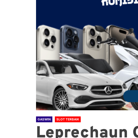
GASWIN
SLOT TERBAIK
Leprechaun 