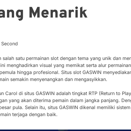
ang Menarik
5 Second
 salah satu permainan slot dengan tema yang unik dan me
me ini menghadirkan visual yang memikat serta alur permai
 pemula hingga profesional. Situs slot GASWIN menyediakan
main semakin menyenangkan dan mengasyikkan.
 Carol di situs GASWIN adalah tingkat RTP (Return to Play
gan yang akan diterima pemain dalam jangka panjang. Den
sar pula. Selain itu, situs GASWIN dikenal memiliki sis
emain terjaga dengan baik.