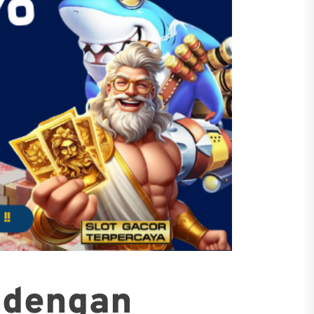
 dengan