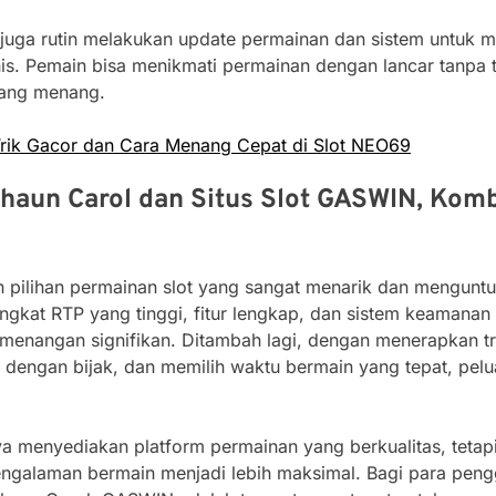
N juga rutin melakukan update permainan dan sistem untuk 
is. Pemain bisa menikmati permainan dengan lancar tanpa t
uang menang.
Trik Gacor dan Cara Menang Cepat di Slot NEO69
haun Carol dan Situs Slot GASWIN, Komb
pilihan permainan slot yang sangat menarik dan menguntun
ingkat RTP yang tinggi, fitur lengkap, dan sistem keamanan
enangan signifikan. Ditambah lagi, dengan menerapkan tr
 dengan bijak, dan memilih waktu bermain yang tepat, pe
ya menyediakan platform permainan yang berkualitas, tet
galaman bermain menjadi lebih maksimal. Bagi para pengg