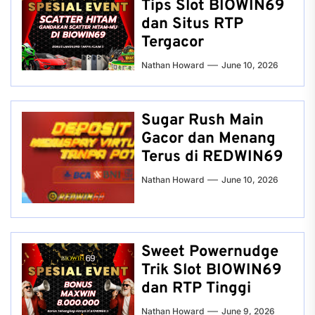
Tips Slot BIOWIN69
dan Situs RTP
Tergacor
Nathan Howard
June 10, 2026
Sugar Rush Main
Gacor dan Menang
Terus di REDWIN69
Nathan Howard
June 10, 2026
Sweet Powernudge
Trik Slot BIOWIN69
dan RTP Tinggi
Nathan Howard
June 9, 2026