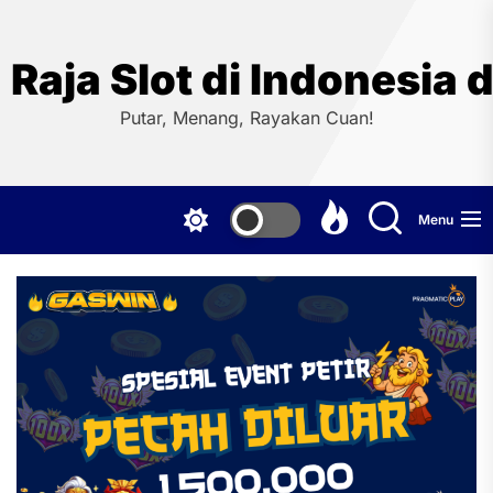
Skip
to
the
Raja Slot di Indonesi
content
Putar, Menang, Rayakan Cuan!
Menu