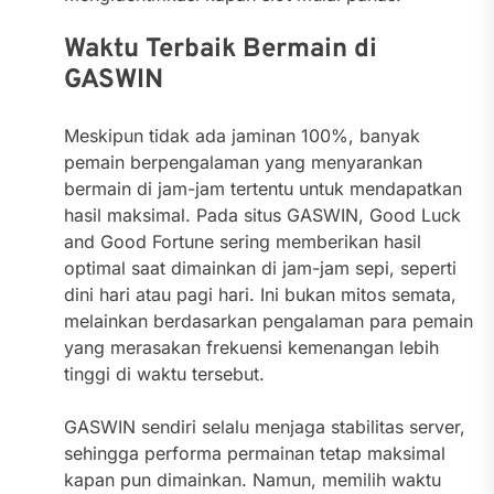
Waktu Terbaik Bermain di
GASWIN
Meskipun tidak ada jaminan 100%, banyak
pemain berpengalaman yang menyarankan
bermain di jam-jam tertentu untuk mendapatkan
hasil maksimal. Pada situs GASWIN, Good Luck
and Good Fortune sering memberikan hasil
optimal saat dimainkan di jam-jam sepi, seperti
dini hari atau pagi hari. Ini bukan mitos semata,
melainkan berdasarkan pengalaman para pemain
yang merasakan frekuensi kemenangan lebih
tinggi di waktu tersebut.
GASWIN sendiri selalu menjaga stabilitas server,
sehingga performa permainan tetap maksimal
kapan pun dimainkan. Namun, memilih waktu