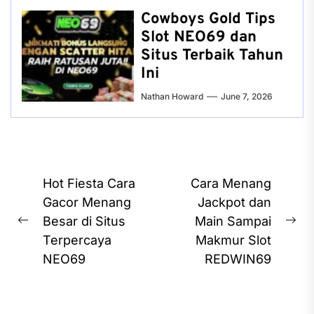
Cowboys Gold Tips
Slot NEO69 dan
Situs Terbaik Tahun
Ini
Nathan Howard
June 7, 2026
Post
Hot Fiesta Cara
Cara Menang
navigation
Gacor Menang
Jackpot dan
Besar di Situs
Main Sampai
Previous
Ne
Terpercaya
Makmur Slot
post:
pos
NEO69
REDWIN69