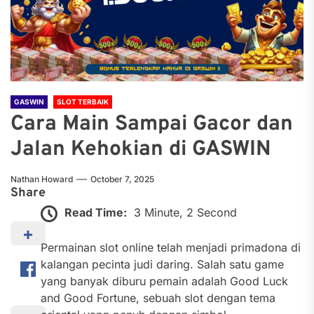
GASWIN
SLOT TERBAIK
Cara Main Sampai Gacor dan
Jalan Kehokian di GASWIN
Nathan Howard
October 7, 2025
Share
Read Time:
3 Minute, 2 Second
Permainan slot online telah menjadi primadona di
kalangan pecinta judi daring. Salah satu game
yang banyak diburu pemain adalah Good Luck
and Good Fortune, sebuah slot dengan tema