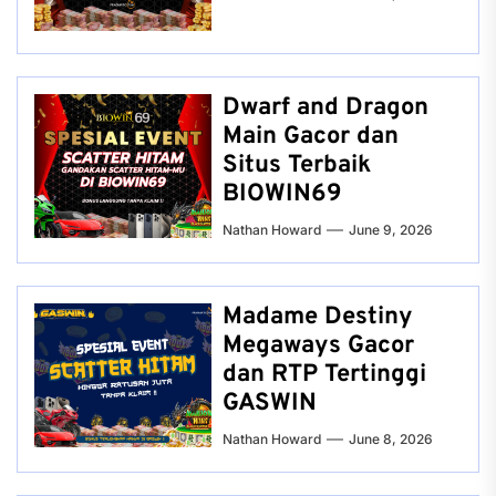
Dwarf and Dragon
Main Gacor dan
Situs Terbaik
BIOWIN69
Nathan Howard
June 9, 2026
Madame Destiny
Megaways Gacor
dan RTP Tertinggi
GASWIN
Nathan Howard
June 8, 2026