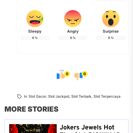
Sleepy
Angry
Surprise
0
%
0
%
0
%
0
0
In
Slot Gacor
,
Slot Jackpot
,
Slot Terbaik
,
Slot Terpercaya
MORE STORIES
Jokers Jewels Hot