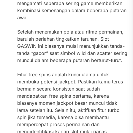
mengamati seberapa sering game memberikan
kombinasi kemenangan dalam beberapa putaran
awal.
Setelah menemukan pola atau ritme permainan,
barulah perlahan tingkatkan taruhan. Slot
GASWIN ini biasanya mulai menunjukkan tanda-
tanda “gacor” saat simbol wild dan scatter sering
muncul dalam beberapa putaran berturut-turut.
Fitur free spins adalah kunci utama untuk
membuka potensi jackpot. Pastikan kamu terus
bermain secara konsisten saat sudah
mendapatkan free spins pertama, karena
biasanya momen jackpot besar muncul tidak
lama setelah itu. Selain itu, aktifkan fitur turbo
spin jika tersedia, karena bisa membantu
mempercepat proses permainan dan
mengidentifikasi kapan slot mulai panas.