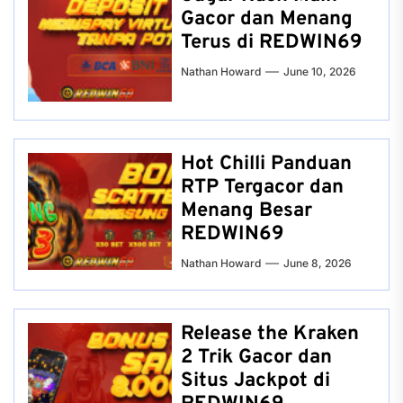
Gacor dan Menang
Terus di REDWIN69
Nathan Howard
June 10, 2026
Hot Chilli Panduan
RTP Tergacor dan
Menang Besar
REDWIN69
Nathan Howard
June 8, 2026
Release the Kraken
2 Trik Gacor dan
Situs Jackpot di