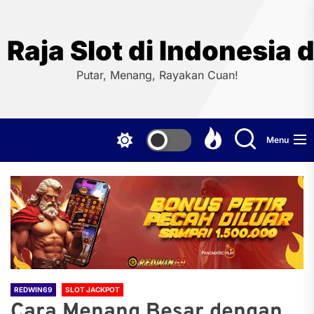
Skip
to
the
Raja Slot di Indonesi
content
Putar, Menang, Rayakan Cuan!
Menu
REDWIN69
SLOT JACKPOT
Cara Menang Besar dengan