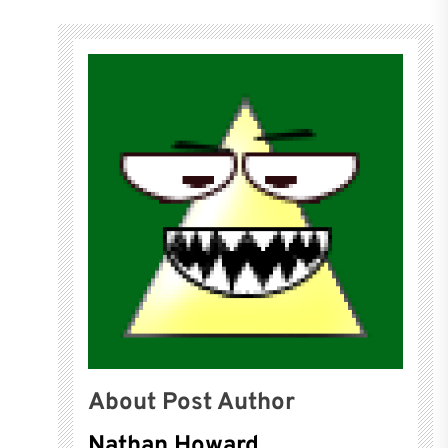
About Post Author
Nathan Howard