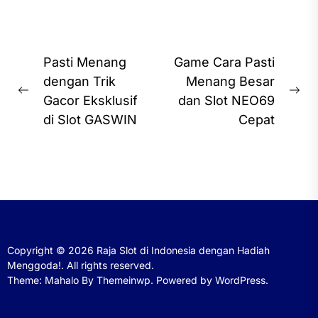
Post
Pasti Menang
Game Cara Pasti
navigation
dengan Trik
Menang Besar
Previous
Ne
Gacor Eksklusif
dan Slot NEO69
post:
pos
di Slot GASWIN
Cepat
Copyright © 2026
Raja Slot di Indonesia dengan Hadiah
Menggoda!.
All rights reserved.
Theme: Mahalo By
Themeinwp.
Powered by
WordPress.